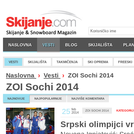
NASLOVNA
VESTI
BLOG
SKIJALIŠTA
PLAN
VESTI
SKIJALIŠTA
TAKMIČENJA
SKI OPREMA
FREESKI
Naslovna
›
Vesti
›
ZOI Sochi 2014
ZOI Sochi 2014
NAJNOVIJE
NAJPOPULARNIJE
NAJVIŠE KOMENTARA
25
feb
ZOI SOCHI 2014
KATEGORIJA
2014
Srpski olimpijci vr