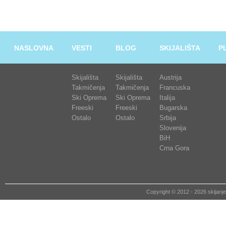
NASLOVNA
VESTI
BLOG
SKIJALIŠTA
P
Skijališta
Skijališta
Austrija
Takmičenja
Takmičenja
Francuska
Ski Oprema
Ski Oprema
Italija
Freeski
Freeski
Bugarska
Ostalo
Ostalo
Srbija
Slovenija
BiH
Crna Gora
Copyright © 2012 - 2026 skija