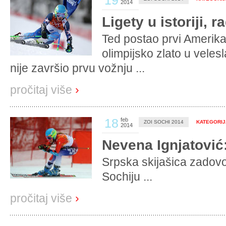
19
2014
Ligety u istoriji, 
Ted postao prvi Amerikan
olimpijsko zlato u vele
nije završio prvu vožnju ...
pročitaj više
›
18
feb
ZOI SOCHI 2014
KATEGORIJA
2014
Nevena Ignjatović
Srpska skijašica zadov
Sochiju ...
pročitaj više
›