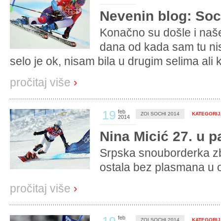
Nevenin blog: Soc
Konačno su došle i naš
dana od kada sam tu nis
selo je ok, nisam bila u drugim selima ali 
pročitaj više
›
19
feb
ZOI SOCHI 2014
KATEGORIJA
2014
Nina Micić 27. u p
Srpska snouborderka zb
ostala bez plasmana u os
pročitaj više
›
feb
ZOI SOCHI 2014
KATEGORIJA