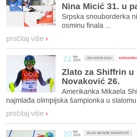
Nina Micić 31. u p
Srpska snouborderka nij
osminu finala ...
pročitaj više
›
21
feb
ZOI SOCHI 2014
KATEGORIJA
2014
Zlato za Shiffrin 
Novaković 26.
Amerikanka Mikaela Shif
najmlađa olimpijska šampionka u slalomu 
pročitaj više
›
20
feb
BLOG NEVENE IGNJATOVIĆ
2014