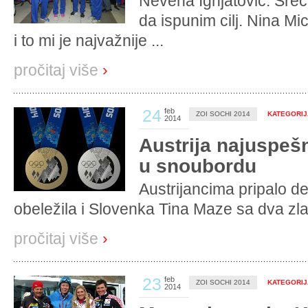
Nevena Ignjatović: Sre
da ispunim cilj. Nina M
i to mi je najvažnije ...
pročitaj više
›
24
feb
ZOI SOCHI 2014
KATEGORIJA
2014
Austrija najuspešn
u snoubordu
Austrijancima pripalo de
obeležila i Slovenka Tina Maze sa dva zlat
pročitaj više
›
23
feb
ZOI SOCHI 2014
KATEGORIJA
2014