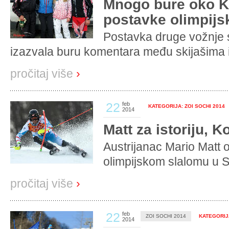
Mnogo bure oko K
postavke olimpijs
Postavka druge vožnje 
izazvala buru komentara među skijašima i 
pročitaj više
›
22
feb
KATEGORIJA: ZOI SOCHI 2014
2014
Matt za istoriju, K
Austrijanac Mario Matt 
olimpijskom slalomu u So
pročitaj više
›
22
feb
ZOI SOCHI 2014
KATEGORIJA
2014