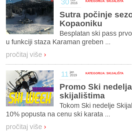
30
KATEGORIJA: SKIJALIŠTA
2016
Sutra počinje sezo
Kopaoniku
Besplatan ski pass prv
u funkciji staza Karaman greben ...
pročitaj više
›
11
jan
KATEGORIJA: SKIJALIŠTA
2019
Promo Ski nedelja
skijalištima
Tokom Ski nedelje Skijal
10% popusta na cenu ski karata ...
pročitaj više
›