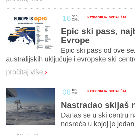
16
sep
KATEGORIJA: SKIJALIŠTA
2016
Epic ski pass, naj
Evrope
Epic ski pass od ove se
australijskih uključuje i evropske ski centre
pročitaj više
›
08
feb
KATEGORIJA: SKIJALIŠTA
2015
Nastradao skijaš n
Danas se u ski centru na
nesreća u kojoj je jedan 