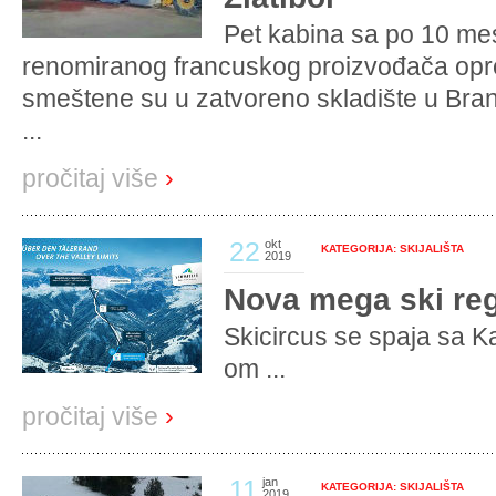
Pet kabina sa po 10 me
renomiranog francuskog proizvođača o
smeštene su u zatvoreno skladište u Bran
...
pročitaj više
›
22
okt
KATEGORIJA: SKIJALIŠTA
2019
Nova mega ski regi
Skicircus se spaja sa K
om ...
pročitaj više
›
11
jan
KATEGORIJA: SKIJALIŠTA
2019