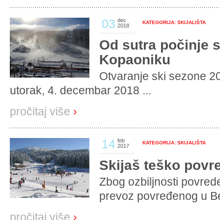
03
dec
KATEGORIJA: SKIJALIŠTA
2018
Od sutra počinje 
Kopaoniku
Otvaranje ski sezone 2
utorak, 4. decembar 2018 ...
pročitaj više
›
14
feb
KATEGORIJA: SKIJALIŠTA
2017
Skijaš teško pov
Zbog ozbiljnosti povred
prevoz povređenog u Be
pročitaj više
›