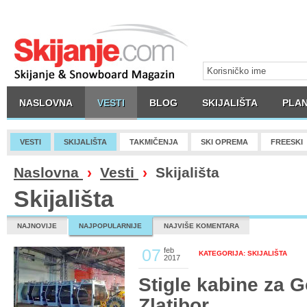
NASLOVNA
VESTI
BLOG
SKIJALIŠTA
PLAN
VESTI
SKIJALIŠTA
TAKMIČENJA
SKI OPREMA
FREESKI
Naslovna
›
Vesti
›
Skijališta
Skijališta
NAJNOVIJE
NAJPOPULARNIJE
NAJVIŠE KOMENTARA
07
feb
KATEGORIJA: SKIJALIŠTA
2017
Stigle kabine za 
Zlatibor