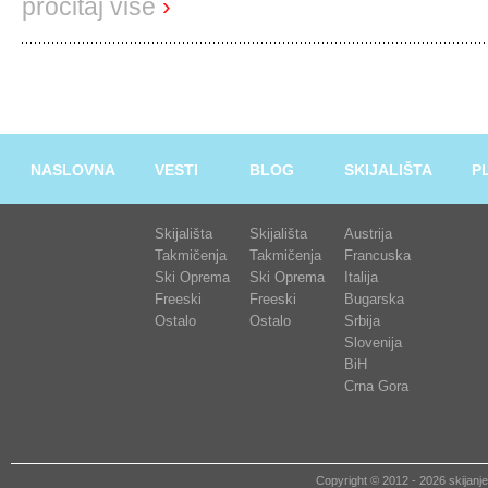
pročitaj više
›
NASLOVNA
VESTI
BLOG
SKIJALIŠTA
P
Skijališta
Skijališta
Austrija
Takmičenja
Takmičenja
Francuska
Ski Oprema
Ski Oprema
Italija
Freeski
Freeski
Bugarska
Ostalo
Ostalo
Srbija
Slovenija
BiH
Crna Gora
Copyright © 2012 - 2026 skija