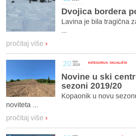
Dvojica bordera 
Lavina je bila tragična z
...
pročitaj više
›
20
nov
KATEGORIJA: SKIJALIŠTA
2019
Novine u ski cent
sezoni 2019/20
Kopaonik u novu sezonu
noviteta ...
pročitaj više
›
nov