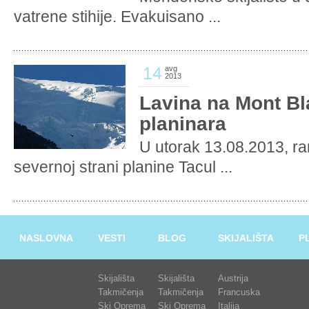
vatrene stihije. Evakuisano ...
14
avg
2013
Lavina na Mont Bl
planinara
U utorak 13.08.2013, ran
severnoj strani planine Tacul ...
NASLOVNA
VESTI
BLOG
SKIJALIŠTA
P
Skijališta
Skijališta
Austrija
Takmičenja
Takmičenja
Francuska
Ski Oprema
Ski Oprema
Italija