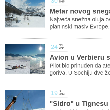
30
2015
Metar novog sneg
Najveća snežna oluja o
planinski masiv Evrope, 
24
mar
2014
Avion u Verbieru s
Pilot bio prinuđen da ate
goriva. U Sochiju dve že
19
okt
2013
"Sidro" u Tignesu 