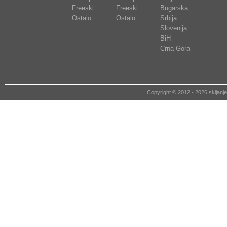
Freeski
Freeski
Bugarska
Ostalo
Ostalo
Srbija
Slovenija
BiH
Crna Gora
Copyright © 2012 - 2026 skija