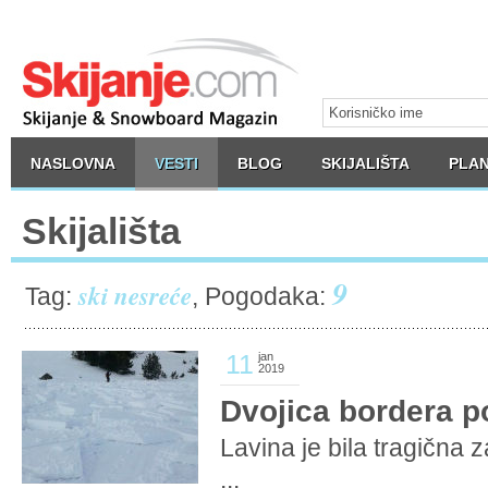
NASLOVNA
VESTI
BLOG
SKIJALIŠTA
PLAN
Skijališta
9
ski nesreće
Tag:
, Pogodaka:
11
jan
2019
Dvojica bordera 
Lavina je bila tragična z
...