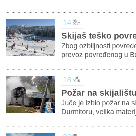
14
feb
2017
Skijaš teško pov
Zbog ozbiljnosti povred
prevoz povređenog u Be
18
maj
2015
Požar na skijališt
Juče je izbio požar na s
Durmitoru, velika materij
jan