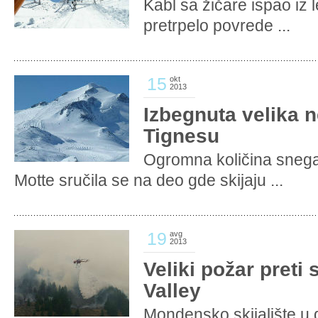
Kabl sa žičare ispao iz l
pretrpelo povrede ...
15
okt
2013
Izbegnuta velika n
Tignesu
Ogromna količina sneg
Motte sručila se na deo gde skijaju ...
19
avg
2013
Veliki požar preti
Valley
Mondensko skijalište u 