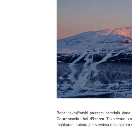
Bogat takmičarski program narednih dan
Courchevela
i
Val d’Iserea
. Tako ćemo u na
muškarce, subota je rezervisana za slalom s