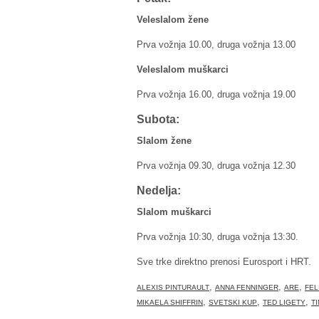
Veleslalom žene
Prva vožnja 10.00, druga vožnja 13.00
Veleslalom muškarci
Prva vožnja 16.00, druga vožnja 19.00
Subota:
Slalom žene
Prva vožnja 09.30, druga vožnja 12.30
Nedelja:
Slalom muškarci
Prva vožnja 10:30, druga vožnja 13:30.
Sve trke direktno prenosi Eurosport i HRT.
,
,
,
ALEXIS PINTURAULT
ANNA FENNINGER
ARE
FEL
,
,
,
MIKAELA SHIFFRIN
SVETSKI KUP
TED LIGETY
T