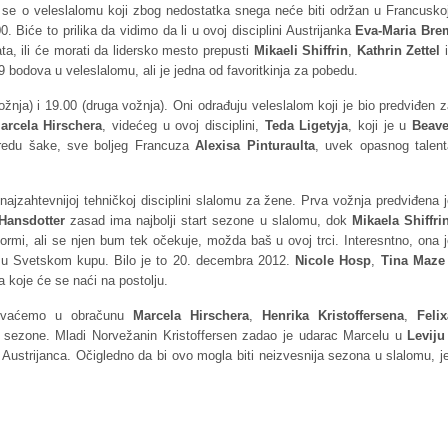
 se o veleslalomu koji zbog nedostatka snega neće biti održan u Francuskoj
. Biće to prilika da vidimo da li u ovoj disciplini Austrijanka
Eva-Maria Bre
ata, ili će morati da lidersko mesto prepusti
Mikaeli Shiffrin
,
Kathrin Zettel
i
 bodova u veleslalomu, ali je jedna od favoritkinja za pobedu.
žnja) i 19.00 (druga vožnja). Oni odrađuju veleslalom koji je bio predviđen 
arcela Hirschera
, videćeg u ovoj disciplini,
Teda Ligetyja
, koji je u
Beave
edu šake, sve boljeg Francuza
Alexisa Pinturaulta
, uvek opasnog talent
 najzahtevnijoj tehničkoj disciplini slalomu za žene. Prva vožnja predviđena 
Hansdotter
zasad ima najbolji start sezone u slalomu, dok
Mikaela Shiffri
formi, ali se njen bum tek očekuje, možda baš u ovoj trci. Interesntno, ona 
ri u Svetskom kupu. Bilo je to 20. decembra 2012.
Nicole Hosp
,
Tina Maze
a koje će se naći na postolju.
uživaćemo u obračunu
Marcela Hirschera
,
Henrika Kristoffersena
,
Felix
om sezone. Mladi Norvežanin Kristoffersen zadao je udarac Marcelu u
Leviju
Austrijanca. Očigledno da bi ovo mogla biti neizvesnija sezona u slalomu, j