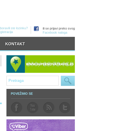
boravili ste lozinku?
ili se prijavi preko svog
gistracija
Facebook naloga
KONTAKT
POVEŽIMO SE