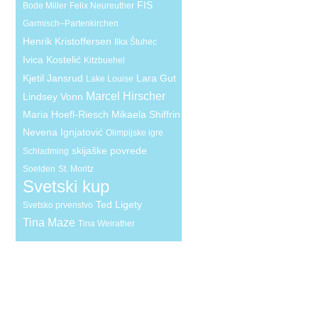
FIS
Bode Miller
Felix Neureuther
Garmisch–Partenkirchen
Henrik Kristoffersen
Ilka Štuhec
Ivica Kostelić
Kitzbuehel
Kjetil Jansrud
Lara Gut
Lake Louise
Marcel Hirscher
Lindsey Vonn
Maria Hoefl-Riesch
Mikaela Shiffrin
Nevena Ignjatović
Olimpijske igre
skijaške povrede
Schladming
Soelden
St. Moritz
Svetski kup
Ted Ligety
Svetsko prvenstvo
Tina Maze
Tina Weirather