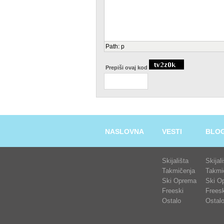
Path
:
p
Prepiši ovaj kod
NASLOVNA
VESTI
BLO
Skijališta
Skijal
Takmičenja
Takmi
Ski Oprema
Ski O
Freeski
Freesk
Ostalo
Ostal