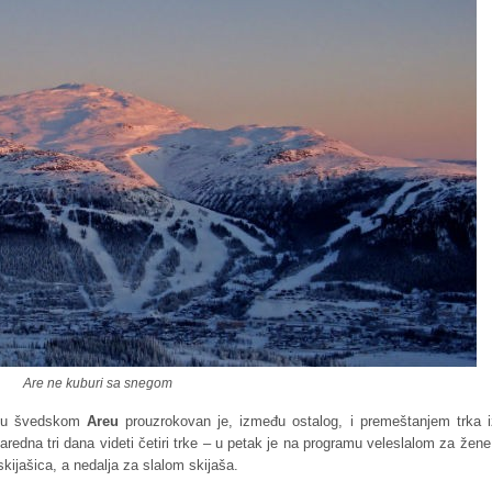
Are ne kuburi sa snegom
a u švedskom
Areu
prouzrokovan je, između ostalog, i premeštanjem trka i
redna tri dana videti četiri trke – u petak je na programu veleslalom za žene
kijašica, a nedalja za slalom skijaša.