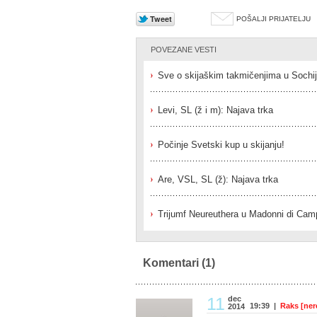
POŠALJI PRIJATELJU
POVEZANE VESTI
Sve o skijaškim takmičenjima u Sochi
Levi, SL (ž i m): Najava trka
Počinje Svetski kup u skijanju!
Are, VSL, SL (ž): Najava trka
Trijumf Neureuthera u Madonni di Camp
Komentari
(1)
11
dec
19:39 |
Raks [ner
2014