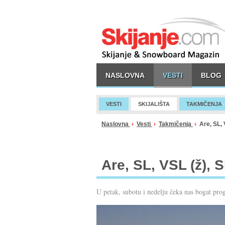
NASLOVNA
VESTI
BLOG
VESTI
SKIJALIŠTA
TAKMIČENJA
Naslovna
›
Vesti
›
Takmičenja
›
Are, SL, V
Are, SL, VSL (ž), 
U petak, subotu i nedelju čeka nas bogat pr