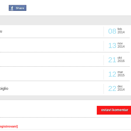
08
feb
ju
2014
13
nov
2014
21
okt
2016
12
mar
2015
22
dec
iglio
2014
ostavi komentar
egistrovani]