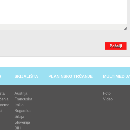
Pošalji
G
SKIJALIŠTA
PLANINSKO TRČANJE
MULTIMEDIJ
išta
Austrija
Foto
čenja
Francuska
Video
prema
Italija
i
Bugarska
o
Srbija
Slovenija
BiH