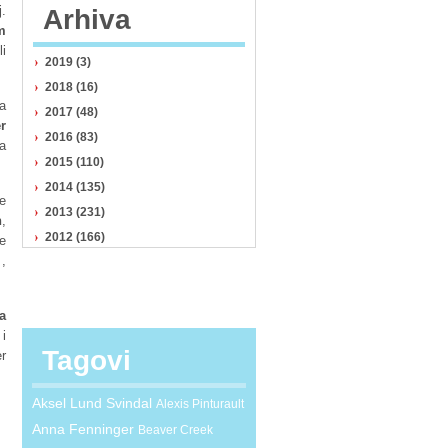
.
Arhiva
m
li
2019 (3)
2018 (16)
za
2017 (48)
r
2016 (83)
a
2015 (110)
2014 (135)
je
2013 (231)
n
,
2012 (166)
je
,
a
i
Tagovi
er
Aksel Lund Svindal
Alexis Pinturault
Anna Fenninger
Beaver Creek