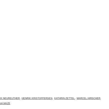
,
,
,
,
IX NEUREUTHER
HENRIK KRISTOFFERSEN
KATHRIN ZETTEL
MARCEL HIRSCHER
INA MAZE