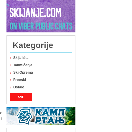
Kategorije
Skijališta
Takmičenja
Ski Oprema
Freeski
Ostalo
SVE
z
 i