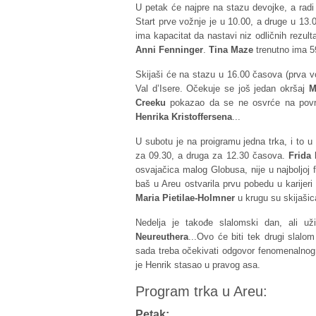
U petak će najpre na stazu devojke, a radi
Start prve vožnje je u 10.00, a druge u 13.00
ima kapacitat da nastavi niz odličnih rezult
Anni Fenninger
.
Tina Maze
trenutno ima 59
Skijaši će na stazu u 16.00 časova (prva vo
Val d’Isere. Očekuje se još jedan okršaj
M
Creeku
pokazao da se ne osvrće na povr
Henrika Kristoffersena
...
U subotu je na proigramu jedna trka, i to u
za 09.30, a druga za 12.30 časova.
Frida 
osvajačica malog Globusa, nije u najboljoj 
baš u Areu ostvarila prvu pobedu u karije
Maria Pietilae-Holmner
u krugu su skijašic
Nedelja je takođe slalomski dan, ali 
Neureuthera
...Ovo će biti tek drugi slal
sada treba očekivati odgovor fenomenalnog 
je Henrik stasao u pravog asa.
Program trka u Areu:
Petak: