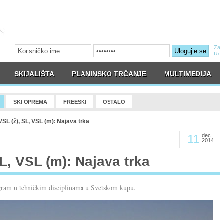
Za
Ulogujte se
Re
SKIJALIŠTA
PLANINSKO TRČANJE
MULTIMEDIJA
SKI OPREMA
FREESKI
OSTALO
SL (ž), SL, VSL (m): Najava trka
11
dec
2014
SL, VSL (m): Najava trka
ogram u tehničkim disciplinama u Svetskom kupu.