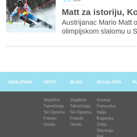
2014
Matt za istoriju, K
Austrijanac Mario Matt 
olimpijskom slalomu u So
NASLOVNA
VESTI
BLOG
SKIJALIŠTA
P
Skijališta
Skijališta
Austrija
Takmičenja
Takmičenja
Francuska
Ski Oprema
Ski Oprema
Italija
Freeski
Freeski
Bugarska
Ostalo
Ostalo
Srbija
Slovenija
BiH