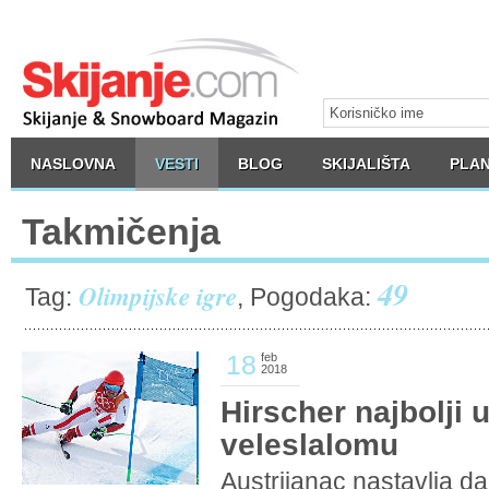
NASLOVNA
VESTI
BLOG
SKIJALIŠTA
PLAN
Takmičenja
49
Olimpijske igre
Tag:
, Pogodaka:
18
feb
2018
Hirscher najbolji 
veleslalomu
Austrijanac nastavlja d