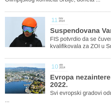
11
nov
2014
Suspendovana Va
FIS potvrdio da se čuve
kvalifikovala za ZOI u So
10
okt
2014
Evropa nezainter
2022.
Svi evropski gradovi odu
...