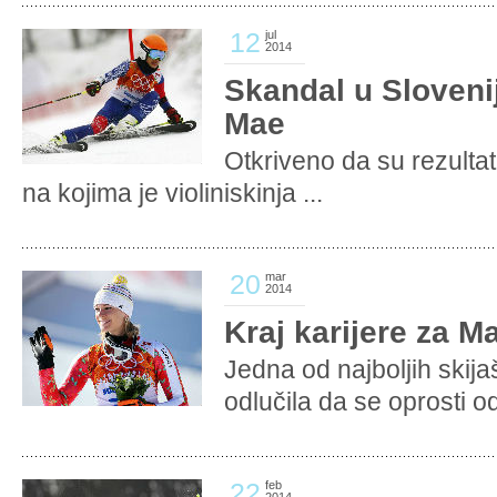
12
jul
2014
Skandal u Sloveni
Mae
Otkriveno da su rezultati
na kojima je violiniskinja ...
20
mar
2014
Kraj karijere za M
Jedna od najboljih skij
odlučila da se oprosti od
22
feb