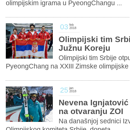
olimpijskim igrama u PyeongChangu ...
03
feb
2018
Olimpijski tim Srb
Južnu Koreju
Olimpijski tim Srbije otp
PyeongChang na XXIII Zimske olimpijske .
25
jan
2018
Nevena Ignjatović
na otvaranju ZOI
Na današnjoj sednici I
Olimpijskog komiteta Srbije, doneta ...