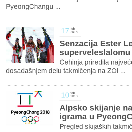
PyeongChangu ...
17
feb
2018
Senzacija Ester L
superveleslalom
Čehinja priredila najve
dosadašnjem delu takmičenja na ZOI ...
10
feb
2018
Alpsko skijanje n
igrama u Pyeong
Pregled skijaških takmi