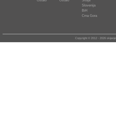
Ostalo
Ostalo
Srbija
Slovenija
BiH
Crna Gora
Copyright © 2012 - 2026 skija