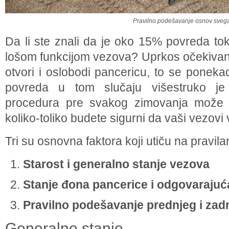
Pravilno podešavanje osnov sveg
Da li ste znali da je oko 15% povreda to
lošom funkcijom vezova? Uprkos očekivanj
otvori i oslobodi pancericu, to se ponek
povreda u tom slučaju višestruko je
procedura pre svakog zimovanja može
koliko-toliko budete sigurni da vaši vezovi 
Tri su osnovna faktora koji utiču na pravil
Starost i generalno stanje vezova
Stanje đona pancerice i odgovarajuća
Pravilno podešavanje prednjeg i zad
Generalno stanje