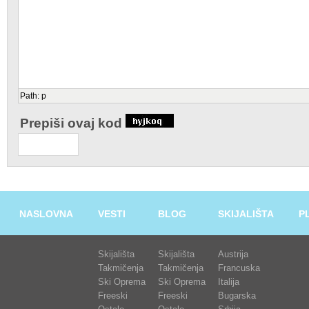
Path
:
p
Prepiši ovaj kod
NASLOVNA
VESTI
BLOG
SKIJALIŠTA
P
Skijališta
Skijališta
Austrija
Takmičenja
Takmičenja
Francuska
Ski Oprema
Ski Oprema
Italija
Freeski
Freeski
Bugarska