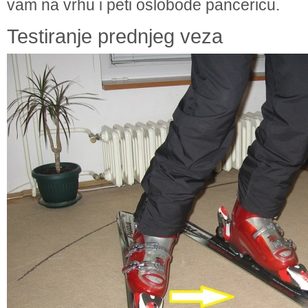
vam na vrhu i peti oslobode pancericu.
Testiranje prednjeg veza