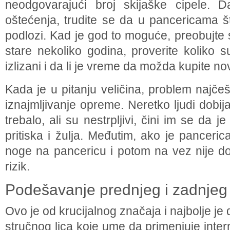
neodgovarajući broj skijaške cipele. 
oštećenja, trudite se da u pancericama š
podlozi. Kad je god to moguće, preobujte
stare nekoliko godina, proverite koliko s
izlizani i da li je vreme da možda kupite no
Kada je u pitanju veličina, problem najče
iznajmljivanje opreme. Neretko ljudi dobij
trebalo, ali su nestrpljivi, čini im se da j
pritiska i žulja. Međutim, ako je panceric
noge na pancericu i potom na vez nije d
rizik.
Podešavanje prednjeg i zadnjeg
Ovo je od krucijalnog značaja i najbolje j
stručnog lica koje ume da primenjuje inte