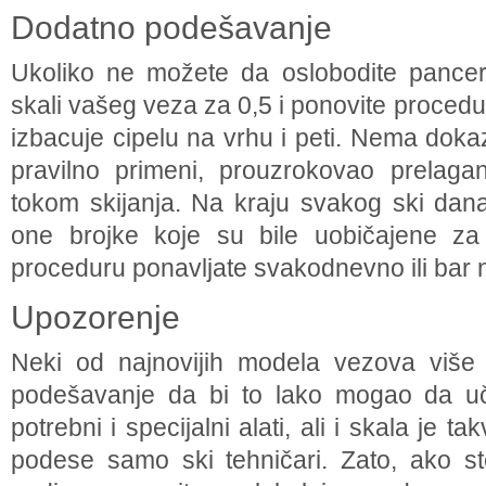
Dodatno podešavanje
Ukoliko ne možete da oslobodite pancer
skali vašeg veza za 0,5 i ponovite procedu
izbacuje cipelu na vrhu i peti. Nema doka
pravilno primeni, prouzrokovao prelaga
tokom skijanja. Na kraju svakog ski dana
one brojke koje su bile uobičajene za 
proceduru ponavljate svakodnevno ili bar
Upozorenje
Neki od najnovijih modela vezova više 
podešavanje da bi to lako mogao da uč
potrebni i specijalni alati, ali i skala je 
podese samo ski tehničari. Zato, ako ste