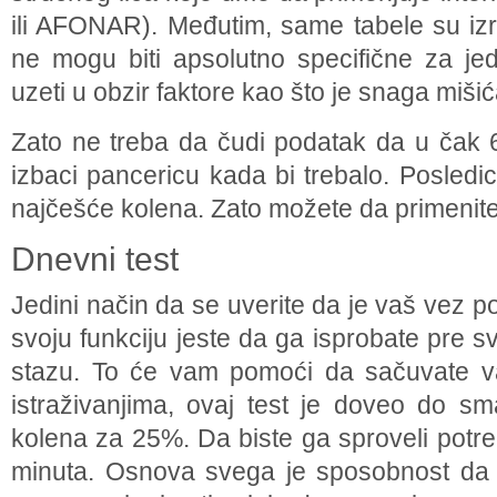
ili AFONAR). Međutim, same tabele su izr
ne mogu biti apsolutno specifične za je
uzeti u obzir faktore kao što je snaga mišić
Zato ne treba da čudi podatak da u čak 
izbaci pancericu kada bi trebalo. Posled
najčešće kolena. Zato možete da primenite 
Dnevni test
Jedini način da se uverite da je vaš vez p
svoju funkciju jeste da ga isprobate pre
stazu. To će vam pomoći da sačuvate v
istraživanjima, ovaj test je doveo do sm
kolena za 25%. Da biste ga sproveli potr
minuta. Osnova svega je sposobnost da 