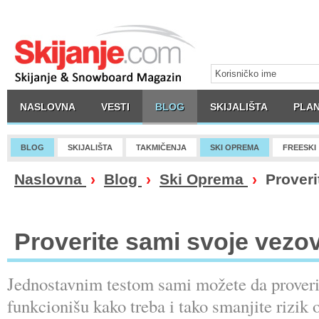
NASLOVNA
VESTI
BLOG
SKIJALIŠTA
PLAN
BLOG
SKIJALIŠTA
TAKMIČENJA
SKI OPREMA
FREESKI
Naslovna
›
Blog
›
Ski Oprema
›
Proveri
Proverite sami svoje vezo
Jednostavnim testom sami možete da proveri
funkcionišu kako treba i tako smanjite rizik 