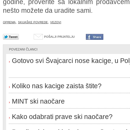
godine, proverite sa lokalnim prodavcem 
nešto možete da uradite sami.
,
,
OPREMA
SKIJAŠKE POVREDE
VEZOVI
POŠALJI PRIJATELJU
POVEZANI ČLANCI
Gotovo svi Švajcarci nose kacige, u Po
Koliko nas kacige zaista štite?
MINT ski naočare
Kako odabrati prave ski naočare?