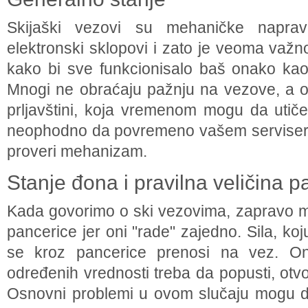
Skijaški vezovi su mehaničke napra
elektronski sklopovi i zato je veoma važno
kako bi sve funkcionisalo baš onako kao
Mnogi ne obraćaju pažnju na vezove, a oni
prljavštini, koja vremenom mogu da utiče
neophodno da povremeno vašem serviseru
proveri mehanizam.
Stanje đona i pravilna veličina p
Kada govorimo o ski vezovima, zapravo mi
pancerice jer oni "rade" zajedno. Sila, ko
se kroz pancerice prenosi na vez. On
određenih vrednosti treba da popusti, otvo
Osnovni problemi u ovom slučaju mogu d