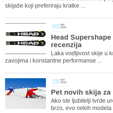
skijaše koji preferiraju kratke ...
03
dec
2016
Head Supershape 
recenzija
Laka vodljivost skije u 
zavojima i konstantne performanse ...
28
nov
2016
Pet novih skija za
Ako ste ljubitelji tvrde u
brzo, evo nekih modela .