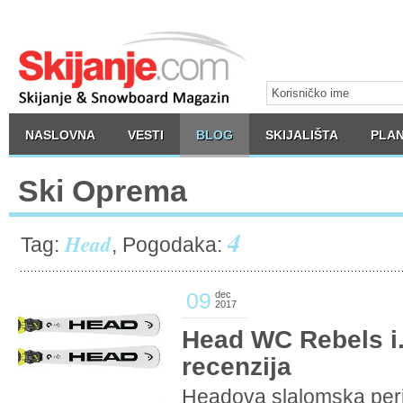
NASLOVNA
VESTI
BLOG
SKIJALIŠTA
PLAN
Ski Oprema
4
Head
Tag:
, Pogodaka:
09
dec
2017
Head WC Rebels i
recenzija
Headova slalomska per