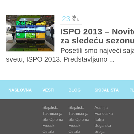
23
feb
2013
ISPO 2013 – Novitet
za sledeću sezonu
Posetili smo najveći s
svetu, ISPO 2013. Predstavljamo ...
NASLOVNA
VESTI
BLOG
SKIJALIŠTA
P
Skijališta
Skijališta
Austrija
Takmičenja
Takmičenja
Francuska
Ski Oprema
Ski Oprema
Italija
Freeski
Freeski
Bugarska
Ostalo
Ostalo
Srbija