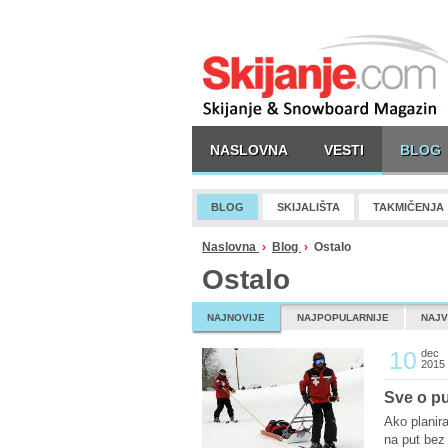
NASLOVNA
VESTI
BLOG
BLOG
SKIJALIŠTA
TAKMIČENJA
Naslovna
›
Blog
›
Ostalo
Ostalo
NAJNOVIJE
NAJPOPULARNIJE
NAJV
10
dec
2015
Sve o p
Ako planir
na put bez 