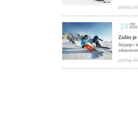
pročitaj vi
19
mar
2015
Zašto je
Skijanje i
zdravstvene
pročitaj vi