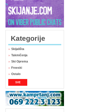
Kategorije
Skijališta
Takmičenja
Ski Oprema
Freeski
Ostalo
SVE