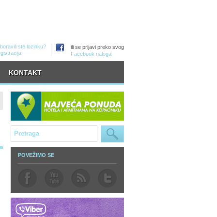
boravili ste lozinku?
ili se prijavi preko svog
gistracija
Facebook naloga
KONTAKT
POVEŽIMO SE