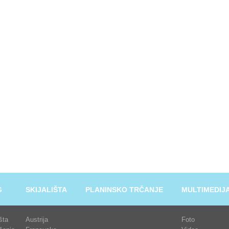
G
SKIJALIŠTA
PLANINSKO TRČANJE
MULTIMEDIJ
išta
Austrija
Foto