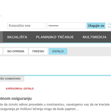
Za
Ulogujte se
Re
SKIJALIŠTA
PLANINSKO TRČANJE
MULTIMEDIJA
SKI OPREMA
FREESKI
OSTALO
IŠE KOMENTARA
KATEGORIJA: OSTALO
utnom osiguranju
ate da zimski odmor provedete u inostranstvu, savetujemo vas da ne krećete
osiguranja jer troškovi lečenja mogu da budu papreni ...