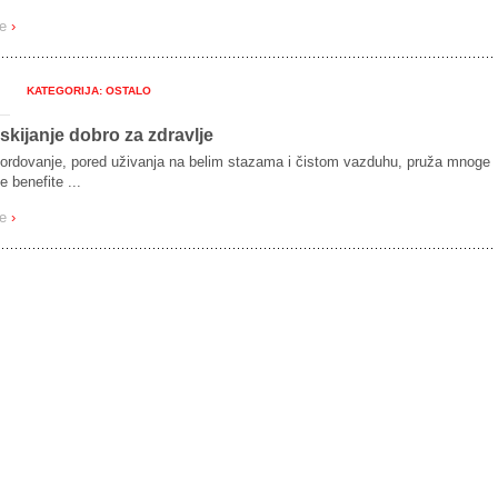
še
›
KATEGORIJA: OSTALO
 skijanje dobro za zdravlje
 bordovanje, pored uživanja na belim stazama i čistom vazduhu, pruža mnoge
 benefite ...
še
›