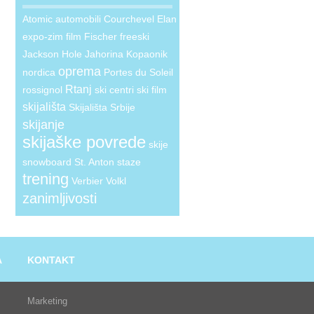
Atomic
automobili
Courchevel
Elan
expo-zim
film
Fischer
freeski
Jackson Hole
Jahorina
Kopaonik
oprema
nordica
Portes du Soleil
Rtanj
rossignol
ski centri
ski film
skijališta
Skijališta Srbije
skijanje
skijaške povrede
skije
snowboard
St. Anton
staze
trening
Verbier
Volkl
zanimljivosti
A
KONTAKT
Marketing