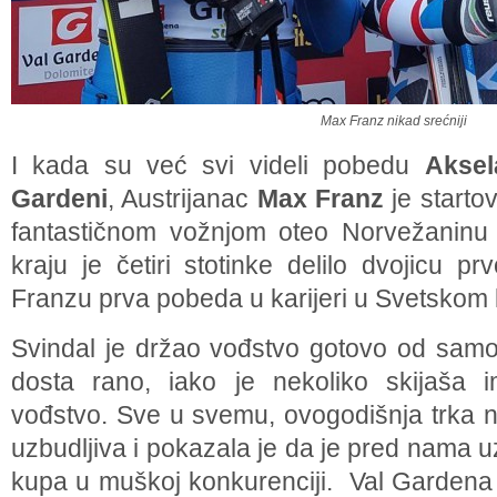
Max Franz nikad srećniji
I kada su već svi videli pobedu
Aksel
Gardeni
, Austrijanac
Max Franz
je starto
fantastičnom vožnjom oteo Norvežaninu
kraju je četiri stotinke delilo dvojicu p
Franzu prva pobeda u karijeri u Svetskom
Svindal je držao vođstvo gotovo od samog
dosta rano, iako je nekoliko skijaša
vođstvo. Sve u svemu, ovogodišnja trka 
uzbudljiva i pokazala je da je pred nama 
kupa u muškoj konkurenciji. Val Gardena