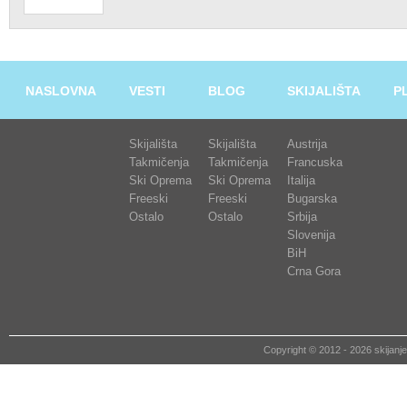
NASLOVNA
VESTI
BLOG
SKIJALIŠTA
P
Skijališta
Skijališta
Austrija
Takmičenja
Takmičenja
Francuska
Ski Oprema
Ski Oprema
Italija
Freeski
Freeski
Bugarska
Ostalo
Ostalo
Srbija
Slovenija
BiH
Crna Gora
Copyright © 2012 - 2026 skija