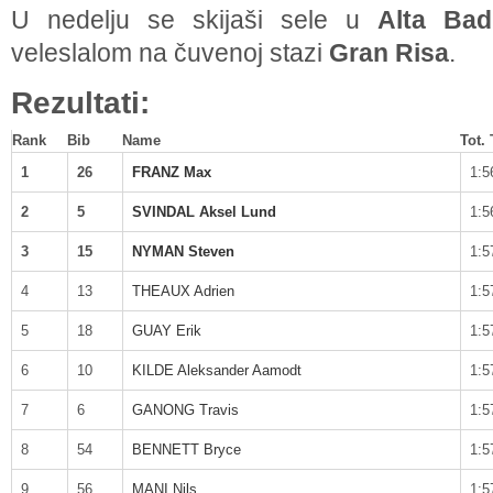
U nedelju se skijaši sele u
Alta Bad
veleslalom na čuvenoj stazi
Gran Risa
.
Rezultati:
Rank
Bib
Name
Tot.
1
26
FRANZ Max
1:5
2
5
SVINDAL Aksel Lund
1:5
3
15
NYMAN Steven
1:5
4
13
THEAUX Adrien
1:5
5
18
GUAY Erik
1:5
6
10
KILDE Aleksander Aamodt
1:5
7
6
GANONG Travis
1:5
8
54
BENNETT Bryce
1:5
9
56
MANI Nils
1:5