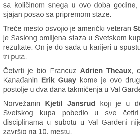
sa količinom snega u ovo doba godine, al
sjajan posao sa pripremom staze.
Treće mesto osvojio je američki veteran
S
je Saslong omiljena staza u Svetskom kupu
rezultate. On je do sada u karijeri u spust
tri puta.
Četvrti je bio Francuz
Adrien Theaux
, 
Kanađanin
Erik Guay
kome je ovo drug
postolje u dva dana takmičenja u Val Gard
Norvežanin
Kjetil Jansrud
koji je u d
Svetskog kupa pobedio u sve četir
disciplinama u subotu u Val Gardeni nij
završio na 10. mestu.