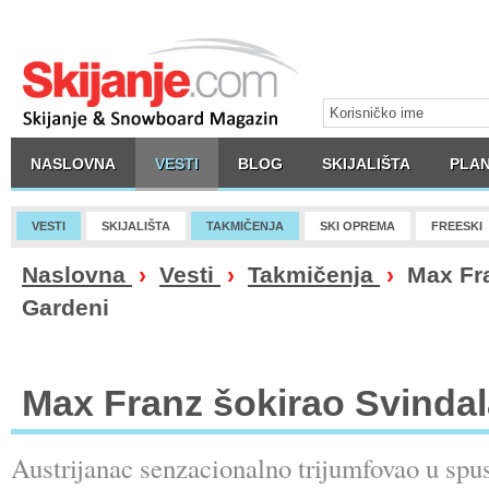
NASLOVNA
VESTI
BLOG
SKIJALIŠTA
PLAN
VESTI
SKIJALIŠTA
TAKMIČENJA
SKI OPREMA
FREESKI
Naslovna
›
Vesti
›
Takmičenja
›
Max Fra
Gardeni
Max Franz šokirao Svindal
Austrijanac senzacionalno trijumfovao u spu