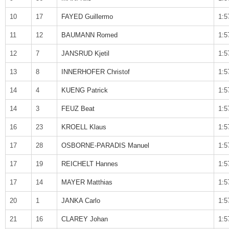
10
17
FAYED Guillermo
1:5
11
12
BAUMANN Romed
1:5
12
7
JANSRUD Kjetil
1:5
13
8
INNERHOFER Christof
1:5
14
4
KUENG Patrick
1:5
14
3
FEUZ Beat
1:5
16
23
KROELL Klaus
1:5
17
28
OSBORNE-PARADIS Manuel
1:5
17
19
REICHELT Hannes
1:5
17
14
MAYER Matthias
1:5
20
1
JANKA Carlo
1:5
21
16
CLAREY Johan
1:5