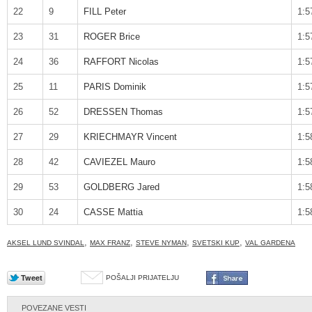
22
9
FILL Peter
1:5
23
31
ROGER Brice
1:5
24
36
RAFFORT Nicolas
1:5
25
11
PARIS Dominik
1:5
26
52
DRESSEN Thomas
1:5
27
29
KRIECHMAYR Vincent
1:5
28
42
CAVIEZEL Mauro
1:5
29
53
GOLDBERG Jared
1:5
30
24
CASSE Mattia
1:5
,
,
,
,
AKSEL LUND SVINDAL
MAX FRANZ
STEVE NYMAN
SVETSKI KUP
VAL GARDENA
POŠALJI PRIJATELJU
POVEZANE VESTI