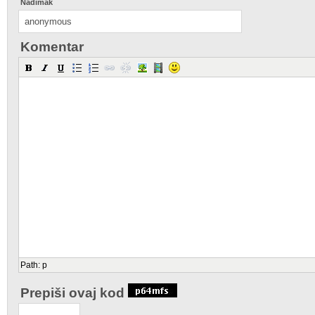
Nadimak
Komentar
Path
:
p
Prepiši ovaj kod