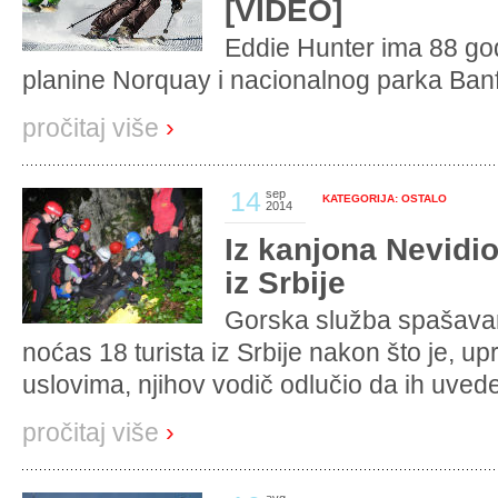
[VIDEO]
Eddie Hunter ima 88 god
planine Norquay i nacionalnog parka Banff
pročitaj više
›
14
sep
KATEGORIJA: OSTALO
2014
Iz kanjona Nevidio
iz Srbije
Gorska služba spašavan
noćas 18 turista iz Srbije nakon što je, 
uslovima, njihov vodič odlučio da ih uvede 
pročitaj više
›