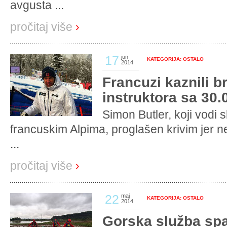
avgusta ...
pročitaj više
›
17
jun
KATEGORIJA: OSTALO
2014
Francuzi kaznili b
instruktora sa 30.
Simon Butler, koji vodi 
francuskim Alpima, proglašen krivim jer n
...
pročitaj više
›
22
maj
KATEGORIJA: OSTALO
2014
Gorska služba spa