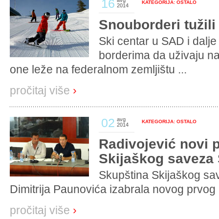
16
avg
KATEGORIJA: OSTALO
2014
Snouborderi tužili 
Ski centar u SAD i dalje
borderima da uživaju n
one leže na federalnom zemljištu ...
pročitaj više
›
02
avg
KATEGORIJA: OSTALO
2014
Radivojević novi 
Skijaškog saveza 
Skupština Skijaškog sa
Dimitrija Paunovića izabrala novog prvog
pročitaj više
›