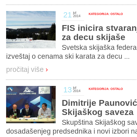
21
jul
KATEGORIJA: OSTALO
2014
FIS inicira stvaran
za decu skijaše
Svetska skijaška federa
izveštaj o cenama ski karata za decu ...
pročitaj više
›
13
jul
KATEGORIJA: OSTALO
2014
Dimitrije Paunovi
Skijaškog saveza
Skupština Skijaškog sav
dosadašenjeg predsednika i novi izbori na