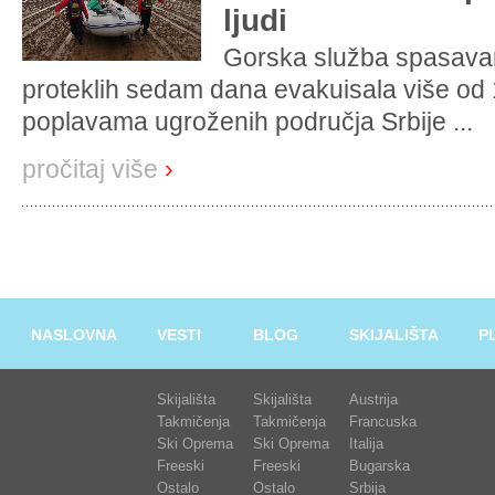
ljudi
Gorska služba spasavan
proteklih sedam dana evakuisala više od 
poplavama ugroženih područja Srbije ...
pročitaj više
›
NASLOVNA
VESTI
BLOG
SKIJALIŠTA
P
Skijališta
Skijališta
Austrija
Takmičenja
Takmičenja
Francuska
Ski Oprema
Ski Oprema
Italija
Freeski
Freeski
Bugarska
Ostalo
Ostalo
Srbija