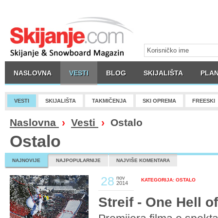
NASLOVNA
VESTI
BLOG
SKIJALIŠTA
PLAN
VESTI
SKIJALIŠTA
TAKMIČENJA
SKI OPREMA
FREESKI
Naslovna
›
Vesti
›
Ostalo
Ostalo
NAJNOVIJE
NAJPOPULARNIJE
NAJVIŠE KOMENTARA
28
nov
KATEGORIJA: OSTALO
2014
Streif - One Hell o