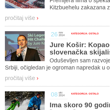
Premijera filma o spekt
Kitzbuehelu zakazana z
pročitaj više
›
26
nov
KATEGORIJA: OSTALO
2014
Jure Košir: Kopao
slovenačka skijali
Oduševljen sam razvoje
Srbiji, očigledan je ogroman napredak u od
pročitaj više
›
08
okt
KATEGORIJA: OSTALO
2014
Ima skoro 90 godin