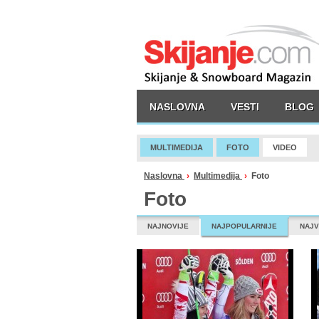
NASLOVNA
VESTI
BLOG
MULTIMEDIJA
FOTO
VIDEO
Naslovna
›
Multimedija
›
Foto
Foto
NAJNOVIJE
NAJPOPULARNIJE
NAJV