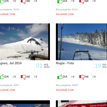
DA
DA
/ 0
NE
/ 0
/ 0
NE
/ 0
oj pregleda: 8161
Broj pregleda: 8137
KIJANJE.COM
SKIJANJE.COM
ignes, Jul 2014
Rogla - Foto
01
19
avg
nov
2014
201
DA
DA
/ 0
NE
/ 0
/ 0
NE
/ 0
oj pregleda: 8067
Broj pregleda: 8065
KIJANJE.COM
SKIJANJE.COM