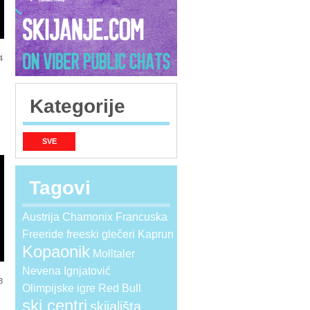
4
Kategorije
SVE
Tagovi
Austrija
Chamonix
Francuska
Freeride
freeski
glečeri
Kaprun
Kopaonik
Molltaler
Nevena Ignjatović
3
Olimpijske igre
Red Bull
ski centri
skijališta