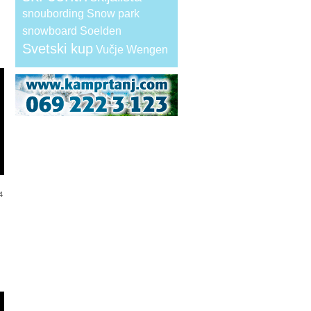
snoubording
Snow park
snowboard
Soelden
Svetski kup
Vučje
Wengen
4