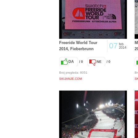
Freeride World Tour
M
07
feb
2014
2014, Fieberbrunn
2
DA
/ 0
NE
/ 0
Broj pregleda: 8051
Br
SKIJANJE.COM
S