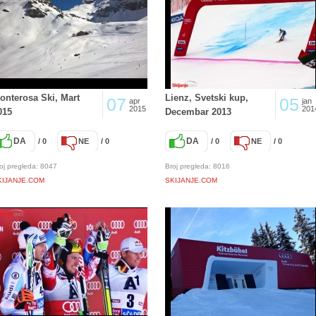
onterosa Ski, Mart
Lienz, Svetski kup,
07
05
apr
jan
2015
201
015
Decembar 2013
DA
DA
/ 0
NE
/ 0
/ 0
NE
/ 0
oj pregleda: 8047
Broj pregleda: 8016
KIJANJE.COM
SKIJANJE.COM