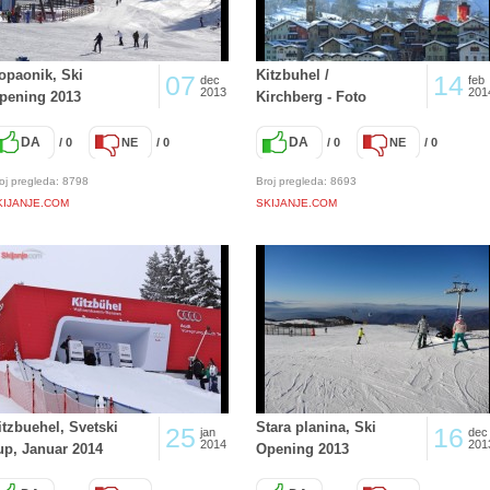
opaonik, Ski
Kitzbuhel /
07
14
dec
feb
2013
201
pening 2013
Kirchberg - Foto
DA
DA
/ 0
NE
/ 0
/ 0
NE
/ 0
oj pregleda: 8798
Broj pregleda: 8693
KIJANJE.COM
SKIJANJE.COM
itzbuehel, Svetski
Stara planina, Ski
25
16
jan
dec
2014
201
up, Januar 2014
Opening 2013