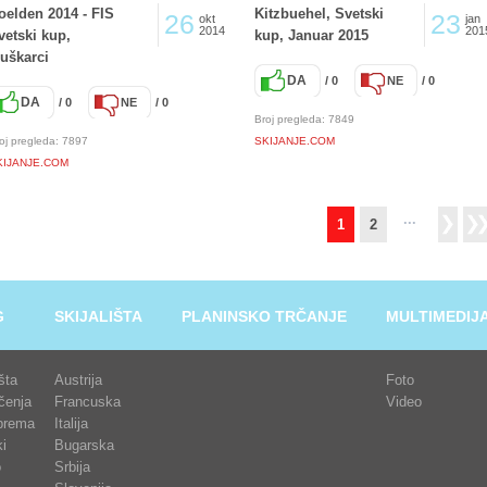
oelden 2014 - FIS
Kitzbuehel, Svetski
26
23
okt
jan
2014
201
vetski kup,
kup, Januar 2015
uškarci
DA
/ 0
NE
/ 0
DA
/ 0
NE
/ 0
Broj pregleda: 7849
oj pregleda: 7897
SKIJANJE.COM
KIJANJE.COM
...
1
2
G
SKIJALIŠTA
PLANINSKO TRČANJE
MULTIMEDIJ
išta
Austrija
Foto
čenja
Francuska
Video
prema
Italija
i
Bugarska
o
Srbija