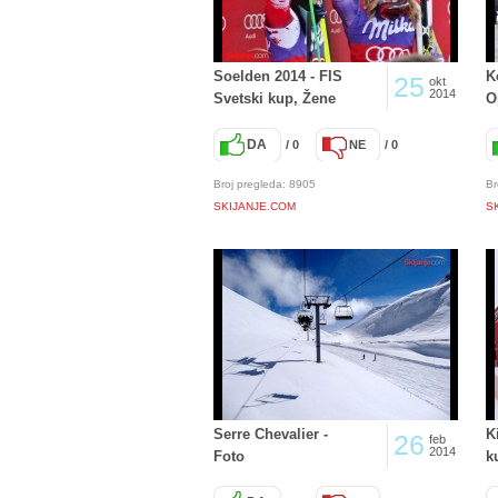
Soelden 2014 - FIS
K
25
okt
2014
Svetski kup, Žene
O
DA
/ 0
NE
/ 0
Broj pregleda: 8905
Br
SKIJANJE.COM
S
Serre Chevalier -
K
26
feb
2014
Foto
k