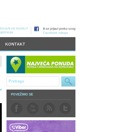
boravili ste lozinku?
ili se prijavi preko svog
gistracija
Facebook naloga
KONTAKT
POVEŽIMO SE