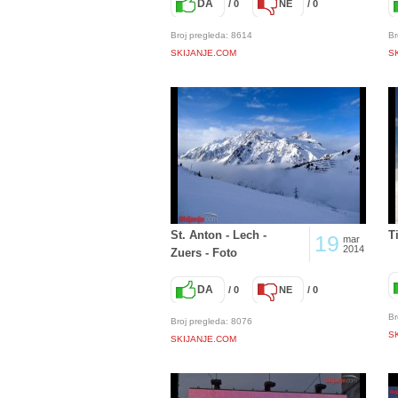
DA
/ 0
NE
/ 0
Broj pregleda: 8614
Br
SKIJANJE.COM
S
St. Anton - Lech -
T
19
mar
2014
Zuers - Foto
DA
/ 0
NE
/ 0
Br
Broj pregleda: 8076
S
SKIJANJE.COM