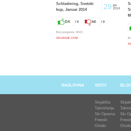
Schladming, Svetski
S
29
jan
2014
kup, Januar 2014
S
M
DA
/ 0
NE
/ 0
Broj pregleda: 8001
SKIJANJE.COM
Br
S
NASLOVNA
VESTI
BLO
Skijališta
Skijal
Takmičenja
Takmi
Ski Oprema
Ski O
Freeski
Freesk
Ostalo
Ostal