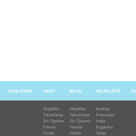
NASLOVNA
VESTI
BLOG
SKIJALIŠTA
P
Skijališta
Skijališta
Austrija
Takmičenja
Takmičenja
Francuska
Ski Oprema
Ski Oprema
Italija
Freeski
Freeski
Bugarska
Ostalo
Ostalo
Srbija