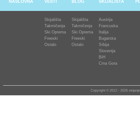
NASLOVNA
VESTI
BLOG
SKIJALIŠTA
P
Skijališta
Skijališta
Austrija
Takmičenja
Takmičenja
Francuska
Ski Oprema
Ski Oprema
Italija
Freeski
Freeski
Bugarska
Ostalo
Ostalo
Srbija
Slovenija
BiH
Crna Gora
Copyright © 2012 - 2026 skija