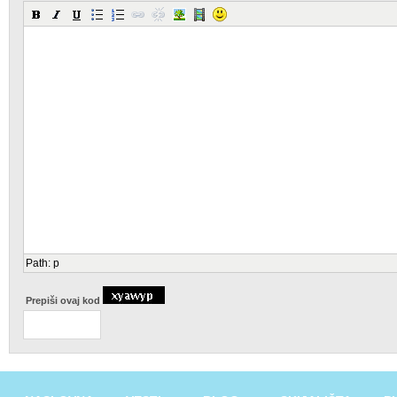
Path
:
p
Prepiši ovaj kod