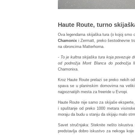
Haute Route, turno skijašk
Ova legendarna skijaška tura (o kojoj smo de
Chamonix
i Zermatt, preko šestodnevne tr
na obroncima Matterhorna.
-
To je kultna skijaška tura koja povezuje 
od podnožja Mont Blanca do podnožja Ma
Chamonixa.
Kroz Haute Route prelazi se preko nekih od 
spava se u planinskim domovima na velikim
najpoznatijih mesta za freeride u Evropi.
Haute Route nije samo za skijaše eksperte, a
i spuštanje od preko 1000 metara visinske
moraju da budu u stanju da skijaju malo st
Savet stručnjaka: Steknite nešto iskustva
predstavlja dobro iskustvo za nekoga koje 