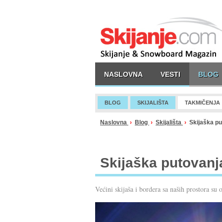
NASLOVNA
VESTI
BLOG
BLOG
SKIJALIŠTA
TAKMIČENJA
Naslovna
›
Blog
›
Skijališta
›
Skijaška put
Skijaška putovanja
Većini skijaša i bordera sa naših prostora s