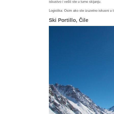
iskustvo i vešti ste u turno skijanju.
Logistika: Osim ako ste izuzetno iskusni u tu
Ski Portillo, Čile