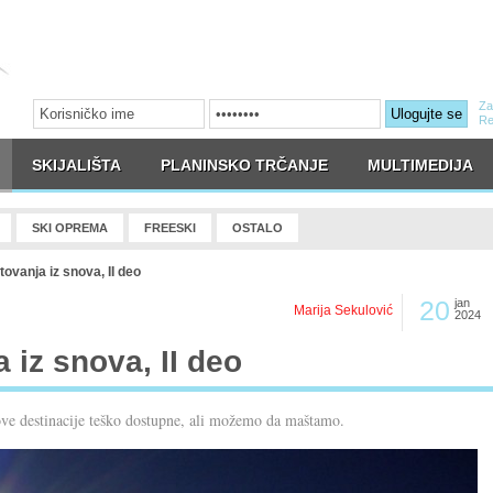
Za
Ulogujte se
Re
SKIJALIŠTA
PLANINSKO TRČANJE
MULTIMEDIJA
SKI OPREMA
FREESKI
OSTALO
ovanja iz snova, II deo
20
jan
Marija Sekulović
2024
 iz snova, II deo
u ove destinacije teško dostupne, ali možemo da maštamo.