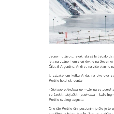
Jednom u životu, svaki skijaš bi trebalo d
leta na Južnoj hemisferi dok je na Severnoj
Čilea ili Argentine. Andi su najviše planine n
U zabačenom kutku Anda, na oko dva sat
Portillo hotel-ski centar.
-
Skijanje u Andima ne može da se poredi sa
sa širokim skijaškim padinama
– kaže Ingri
Portillu svakog avgusta.
Ono što Portillo čini posebnim je što je to 
smešteni u istom hotelu. Sve od sadržaja s