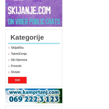
Kategorije
Skijališta
Takmičenja
Ski Oprema
Freeski
Ostalo
SVE