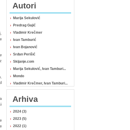
Autori
Marija Sekulović
Predrag Gajić
Vladimir Krečmer
,
e
Ivan Tamburić
Ivan Bojanović
Srđan Perišić
te
z
Skijanje.com
Marija Sekulović, Ivan Tamburi...
Mondo
a,
d
Vladimir Krečmer, Ivan Tamburi...
Arhiva
ma
i
2024 (3)
2023 (5)
e
e
2022 (1)