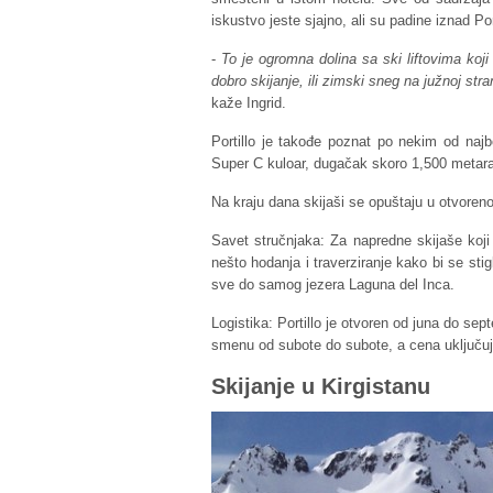
iskustvo jeste sjajno, ali su padine iznad P
-
To je ogromna dolina sa ski liftovima ko
dobro skijanje, ili zimski sneg na južnoj str
kaže Ingrid.
Portillo je takođe poznat po nekim od najb
Super C kuloar, dugačak skoro 1,500 metar
Na kraju dana skijaši se opuštaju u otvoreno
Savet stručnjaka: Za napredne skijaše koji
nešto hodanja i traverziranje kako bi se sti
sve do samog jezera Laguna del Inca.
Logistika: Portillo je otvoren od juna do se
smenu od subote do subote, a cena uključuje
Skijanje u Kirgistanu