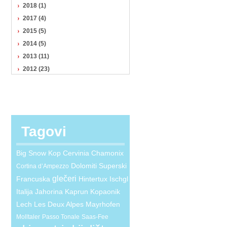
2018 (1)
2017 (4)
2015 (5)
2014 (5)
2013 (11)
2012 (23)
Tagovi
Big Snow Kop
Cervinia
Chamonix
Dolomiti Superski
Cortina d’Ampezzo
glečeri
Francuska
Hintertux
Ischgl
Italija
Jahorina
Kaprun
Kopaonik
Lech
Les Deux Alpes
Mayrhofen
Molltaler
Passo Tonale
Saas-Fee