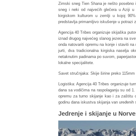
Zimski sneg Tien Shana je nešto posebno i 
sneg i neki od najvećih glečera u Aziji u 
kirgiskom kulturom u zemlji u kojoj 90% t
predstavlja primamljivo iskušenje u potrazi
Agencija 40 Tribes organizuje skijaška puto
iznad drugog najvećeg slanog jezera na sve
onda natovariti opremu na konje i staviti na
jurti, dva tradicionalna kirgiska naselja
netaknutim padinama po suvom, paperjastom
lokalne specijalitete.
Savet stručnjaka: Skije širine preko 115mm 
Logistika: Agencija 40 Tribes organizuje tur
dana sa vodičima na raspolaganju su od 1.
opremu za turno skijanje kao i za zaštitu 
godinu dana iskustva skijanja van uređenih 
Jedrenje i skijanje u Norv