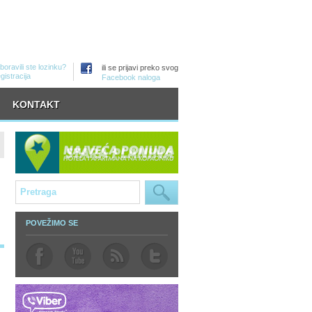
boravili ste lozinku?
ili se prijavi preko svog
gistracija
Facebook naloga
KONTAKT
POVEŽIMO SE