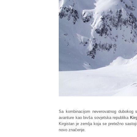
Sa kombinacijom neverovatnog dubokog sne
avanture kao bivša sovjetska republika
Kir
Kirgistan je zemlja koja se pretežno sastoj
novo značenje.