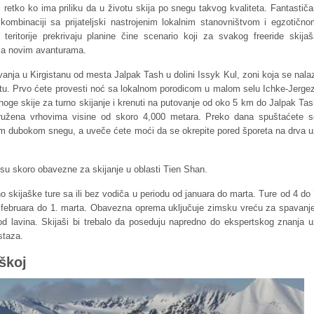
retko ko ima priliku da u životu skija po snegu takvog kvaliteta. Fantastič
kombinaciji sa prijateljski nastrojenim lokalnim stanovništvom i egzotično
eritorije prekrivaju planine čine scenario koji za svakog freeride skijaš
 za novim avanturama.
vanja u Kirgistanu od mesta Jalpak Tash u dolini Issyk Kul, zoni koja se nala
tu. Prvo ćete provesti noć sa lokalnom porodicom u malom selu Ichke-Jergez
 noge skije za turno skijanje i krenuti na putovanje od oko 5 km do Jalpak Ta
 okružena vrhovima visine od skoro 4,000 metara. Preko dana spuštaćete s
 dubokom snegu, a uveče ćete moći da se okrepite pored šporeta na drva u
su skoro obavezne za skijanje u oblasti Tien Shan.
no skijaške ture sa ili bez vodiča u periodu od januara do marta. Ture od 4 do
 februara do 1. marta. Obavezna oprema uključuje zimsku vreću za spavanje
od lavina. Skijaši bi trebalo da poseduju napredno do ekspertskog znanja u
staza.
eškoj