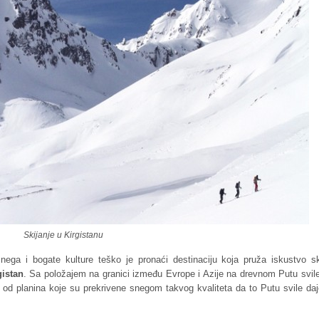
Skijanje u Kirgistanu
ga i bogate kulture teško je pronaći destinaciju koja pruža iskustvo sk
gistan
. Sa položajem na granici između Evrope i Azije na drevnom Putu svile
i od planina koje su prekrivene snegom takvog kvaliteta da to Putu svile da