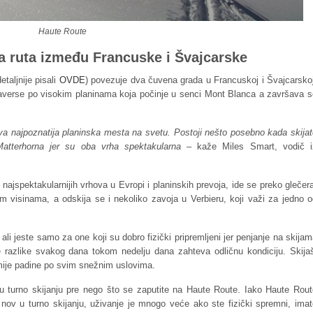
Haute Route
a ruta između Francuske i Švajcarske
taljnije pisali
OVDE
) povezuje dva čuvena grada u Francuskoj i Švajcarskoj
averse po visokim planinama koja počinje u senci Mont Blanca a završava s
dva najpoznatija planinska mesta na svetu. Postoji nešto posebno kada skija
tterhorna jer su oba vrha spektakularna
– kaže Miles Smart, vodič i
najspektakularnijih vrhova u Evropi i planinskih prevoja, ide se preko glečer
 visinama, a odskija se i nekoliko zavoja u Verbieru, koji važi za jedno o
li jeste samo za one koji su dobro fizički pripremljeni jer penjanje na skija
 razlike svakog dana tokom nedelju dana zahteva odličnu kondiciju. Skijaš
rmije padine po svim snežnim uslovima.
 u turno skijanju pre nego što se zaputite na Haute Route. Iako Haute Rout
nov u turno skijanju, uživanje je mnogo veće ako ste fizički spremni, imat