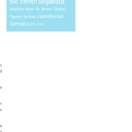
ski centri
skijališta
St. Anton
Stubai
Skijališta Srbije
zanimljivosti
Tignes
Verbier
Zermatt
Zuers
Zurs
om
od
e
vi
 u
ma
o