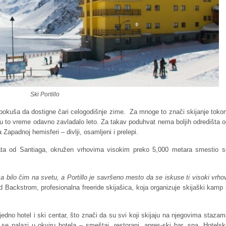
Ski Portillo
a pokuša da dostigne čari celogodišnje zime. Za mnoge to znači skijanje tok
 u to vreme odavno zavladalo leto. Za takav poduhvat nema boljih odredišta 
a Zapadnoj hemisferi – divlji, osamljeni i prelepi.
a od Santiaga, okružen vrhovima visokim preko 5,000 metara smestio s
 bilo čim na svetu, a Portillo je savršeno mesto da se iskuse ti visoki vrho
d Backstrom, profesionalna freeride skijašica, koja organizuje skijaški kamp
ujedno hotel i ski centar, što znači da su svi koji skijaju na njegovima staza
e nalazi u okviru hotela – smeštaj, restorani, apres-ski bar, spa. Hotelsk