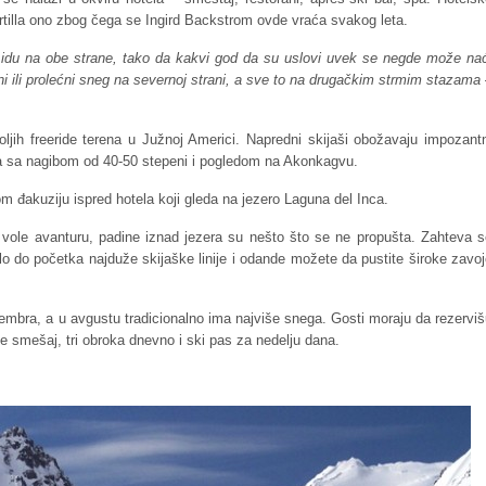
ortilla ono zbog čega se Ingird Backstrom ovde vraća svakog leta.
ji idu na obe strane, tako da kakvi god da su uslovi uvek se negde može nać
ani ili prolećni sneg na severnoj strani, a sve to na drugačkim strmim stazama
oljih freeride terena u Južnoj Americi. Napredni skijaši obožavaju impozant
a sa nagibom od 40-50 stepeni i pogledom na Akonkagvu.
m đakuziju ispred hotela koji gleda na jezero Laguna del Inca.
 vole avanturu, padine iznad jezera su nešto što se ne propušta. Zahteva s
glo do početka najduže skijaške linije i odande možete da pustite široke zavo
ptembra, a u avgustu tradicionalno ima najviše snega. Gosti moraju da rezervi
 smešaj, tri obroka dnevno i ski pas za nedelju dana.