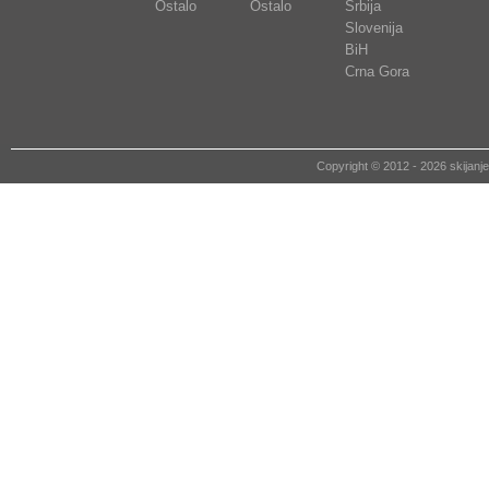
Ostalo
Ostalo
Srbija
Slovenija
BiH
Crna Gora
Copyright © 2012 - 2026 skija