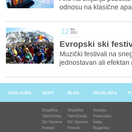
odnosu na klasične apar
12
feb
2012
Evropski ski festiv
Muzički festivali na sne
jednostavan ali efektan n
NASLOVNA
VESTI
BLOG
SKIJALIŠTA
P
Skijališta
Skijališta
Austrija
Takmičenja
Takmičenja
Francuska
Ski Oprema
Ski Oprema
Italija
Freeski
Freeski
Bugarska