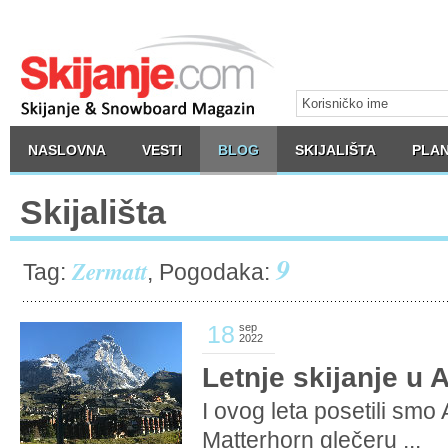
NASLOVNA
VESTI
BLOG
SKIJALIŠTA
PLAN
Skijališta
9
Zermatt
Tag:
, Pogodaka:
18
sep
2022
Letnje skijanje u 
I ovog leta posetili smo A
Matterhorn glečeru ...