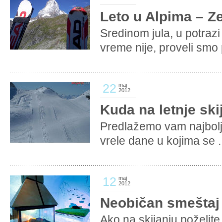
Leto u Alpima – Z
Sredinom jula, u potra
vreme nije, proveli smo p
22
maj
2012
Kuda na letnje ski
Predlažemo vam najbolje
vrele dane u kojima se .
12
maj
2012
Neobičan smeštaj 
Ako na skijanju poželite