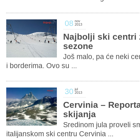
08
nov
2013
Najbolji ski centri
sezone
Još malo, pa će neki cent
i borderima. Ovo su ...
30
jul
2013
Cervinia – Reporta
skijanja
Sredinom jula proveli s
italijanskom ski centru Cervinia ...