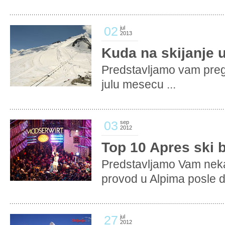
02
jul
2013
Kuda na skijanje u
Predstavljamo vam pregl
julu mesecu ...
03
sep
2012
Top 10 Apres ski 
Predstavljamo Vam neka
provod u Alpima posle d
27
jul
2012