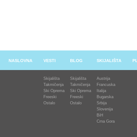
NASLOVNA
VESTI
BLOG
SKIJALIŠTA
P
Skijališta
Skijališta
Austrija
Takmičenja
Takmičenja
Francuska
Ski Oprema
Ski Oprema
Italija
Freeski
Freeski
Bugarska
Ostalo
Ostalo
Srbija
Slovenija
BiH
Crna Gora