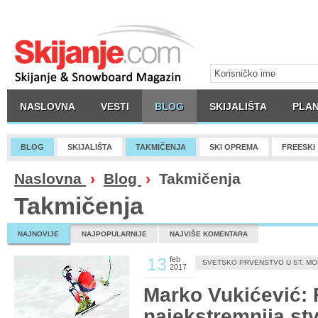
NASLOVNA
VESTI
BLOG
SKIJALIŠTA
PLAN
BLOG
SKIJALIŠTA
TAKMIČENJA
SKI OPREMA
FREESKI
Naslovna
›
Blog
›
Takmičenja
Takmičenja
NAJNOVIJE
NAJPOPULARNIJE
NAJVIŠE KOMENTARA
13
feb
SVETSKO PRVENSTVO U ST. MO
2017
Marko Vukićević: F
najekstremnija st