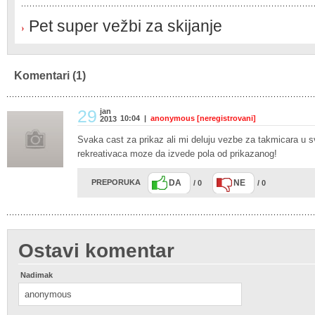
Pet super vežbi za skijanje
Komentari
(1)
29
jan
10:04 |
anonymous [neregistrovani]
2013
Svaka cast za prikaz ali mi deluju vezbe za takmicara u 
rekreativaca moze da izvede pola od prikazanog!
PREPORUKA
DA
NE
/ 0
/ 0
Ostavi komentar
Nadimak