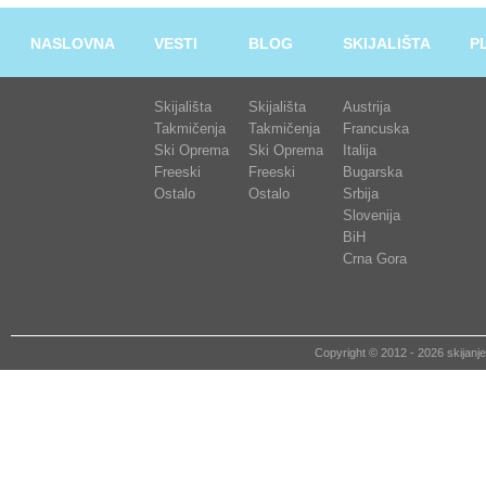
NASLOVNA
VESTI
BLOG
SKIJALIŠTA
P
Skijališta
Skijališta
Austrija
Takmičenja
Takmičenja
Francuska
Ski Oprema
Ski Oprema
Italija
Freeski
Freeski
Bugarska
Ostalo
Ostalo
Srbija
Slovenija
BiH
Crna Gora
Copyright © 2012 - 2026 skija