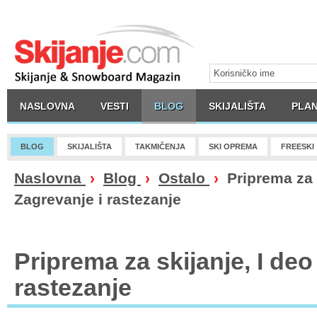
NASLOVNA
VESTI
BLOG
SKIJALIŠTA
PLAN
BLOG
SKIJALIŠTA
TAKMIČENJA
SKI OPREMA
FREESKI
Naslovna
›
Blog
›
Ostalo
›
Priprema za s
Zagrevanje i rastezanje
Priprema za skijanje, I deo
rastezanje