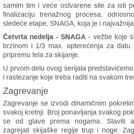
samim tim i veće ostvarene sile za isti 
finalizaciju trenažnog procesa, odnosn
sledeće etape, SNAGA, koja je i najvažnija, 
Četvrta nedelja - SNAGA
- vežbe koje 
brzinom i 1/3 max. opterećenja za datu
pripremu tela za skijanje.
U prvom delu ovog serijala predstavićem
i rastezanje koje treba raditi na svakom tr
Zagrevanje
Zagrevanje se izvodi dinamičnim pokretim
svakoj kretnji. Broj ponavljanja svakog pok
se od glave prema nogama. Staviti a
zagrejati skijaške regije trup i noge. Za