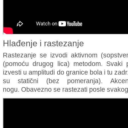
Hlađenje i rastezanje
Rastezanje se izvodi aktivnom (sopstv
(pomoću drugog lica) metodom. Svaki po
izvesti u amplitudi do granice bola i tu zad
su statični (bez pomeranja). Akce
nogu. Obavezno se rastezati posle svakog