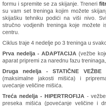
formu i spremite se za skijanje. Treneri
fi
su vam set treninga kojim možete skijanj
skijašku tehniku podići na viši nivo. Sv
stručno vodjenih treninga koje možete is
centru.
Ciklus traje 4 nedelje po 3 treninga u svako
Prva nedelja - ADAPTACIJA
(vežbe koje
aparat pripremi za narednu fazu trenina
Druga nedelja - STATIČNE VEŽBE
-
(maksimalne jakosti mišića) i pripr
uvećanje veličine mišića.
Treća nedelja - HIPERTROFIJA
- vežbe
preseka mišića (povećanje veličine i d