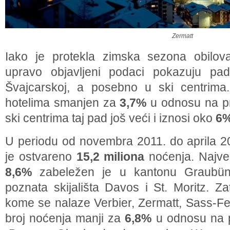
Zermatt
Iako je protekla zimska sezona obilov
upravo objavljeni podaci pokazuju pad
Švajcarskoj, a posebno u ski centrima
hotelima smanjen za
3,7%
u odnosu na pr
ski centrima taj pad još veći i iznosi oko
6
U periodu od novembra 2011. do aprila 20
je ostvareno
15,2 miliona
noćenja. Najve
8,6%
zabeležen je u kantonu Graubü
poznata skijališta Davos i St. Moritz. Za
kome se nalaze Verbier, Zermatt, Sass-Fe
broj noćenja manji za
6,8%
u odnosu na 