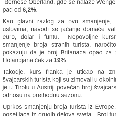
Bernese Oberland, gde se nalaze Wengen i
pad od
6,2%
.
Kao glavni razlog za ovo smanjenje, 
uslovima, navodi se jačanje domaće val
euro, dolar i funtu. Nepovoljne kursn
smanjenje broja stranih turista, naroči
pokazuju da je broj Britanaca opao za
Holandjana čak za
19%
.
Takodje, kurs franka je uticao na zna
švajcarskih turista koji su zimovali u oko
je u Tirolu u Austriji povećan broj švajca
odnosu na prethodnu sezonu.
Uprkos smanjenju broja turista iz Evrope,
posetilaca iz drugih delova sveta. Broj tu