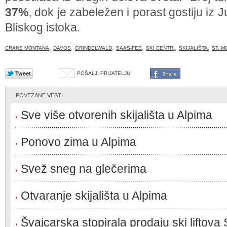
37%
, dok je zabeležen i porast gostiju iz J
Bliskog istoka.
,
,
,
,
,
,
CRANS MONTANA
DAVOS
GRINDELWALD
SAAS-FEE
SKI CENTRI
SKIJALIŠTA
ST. M
POŠALJI PRIJATELJU
POVEZANE VESTI
Sve više otvorenih skijališta u Alpima
Ponovo zima u Alpima
Svež sneg na glečerima
Otvaranje skijališta u Alpima
Švajcarska stopirala prodaju ski liftova