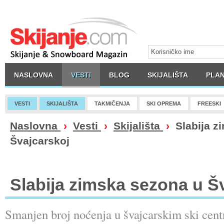
NASLOVNA
VESTI
BLOG
SKIJALIŠTA
PLAN
VESTI
SKIJALIŠTA
TAKMIČENJA
SKI OPREMA
FREESKI
Naslovna
›
Vesti
›
Skijališta
›
Slabija z
Švajcarskoj
Slabija zimska sezona u Š
Smanjen broj noćenja u švajcarskim ski cent