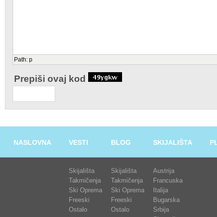
Path
:
p
Prepiši ovaj kod
NASLOVNA
VESTI
BLOG
SKIJALIŠTA
P
Skijališta
Skijališta
Austrija
Takmičenja
Takmičenja
Francuska
Ski Oprema
Ski Oprema
Italija
Freeski
Freeski
Bugarska
Ostalo
Ostalo
Srbija