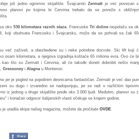
ije još jedno ogromno skijalište. Švajcarski
Zermatt
je već povezan s
 novi planovi po kojima bi Cervinia trebalo da se poveže s obližnjo
išta.
a sa oko
530 kilometara raznih staza
. Francuske
Tri doline
raspolažu sa ok
l
, koji obuhvata Francusku i Švajcarsku, može da se pohvali sa čak 65
i su već zaživeli, a obezbeđene su i neke potrebne dozvole. Ski lift koji ć
oko osam kilometara, a njegova izgradnja koštaće 65 miliona evra. Ovo će bi
 kao što su Zermatt i Cervinia, ali će takođe doneti dobrobit nešto manj
c
,
Gressoney
i
Alagna
u Monterosi.
rno jer je pogled na pojedinim deonicama fantastičan. Zermatt je već dao pu
zeni su dugo i izvaredno se nadopunjuju, jer se radi o različitim tipovim
no iz jednog u drugo skijalište pređe oko 3.000 ljudi.
Međutim, planovi su z
iru" i konačan odgovor italijanskih vlasti očekuje se krajem godine.
oju je uradila ekipa našeg magazina, možete da pročitate
OVDE
.