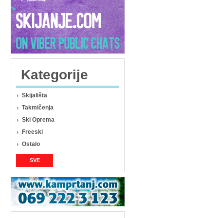
Kategorije
Skijališta
Takmičenja
Ski Oprema
Freeski
Ostalo
SVE