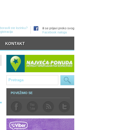
boravili ste lozinku?
ili se prijavi preko svog
gistracija
Facebook naloga
KONTAKT
POVEŽIMO SE