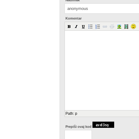
Nadimak
Komentar
Path
:
p
Prepiši ovaj kod