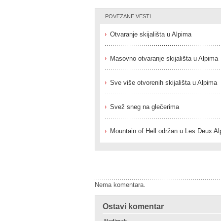
POVEZANE VESTI
Otvaranje skijališta u Alpima
Masovno otvaranje skijališta u Alpima
Sve više otvorenih skijališta u Alpima
Svež sneg na glečerima
Mountain of Hell održan u Les Deux A
Nema komentara.
Ostavi komentar