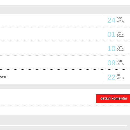
24
nov
2014
01
dec
2012
10
nov
2012
09
sep
2015
22
jul
lpesu
2013
ostavi komentar