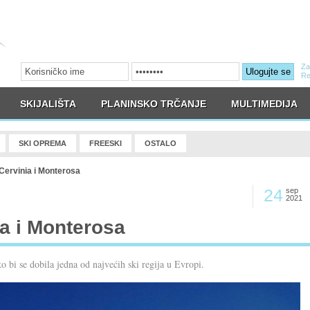
Za
Ulogujte se
Re
SKIJALIŠTA
PLANINSKO TRČANJE
MULTIMEDIJA
SKI OPREMA
FREESKI
OSTALO
Cervinia i Monterosa
24
sep
2021
ia i Monterosa
o bi se dobila jedna od najvećih ski regija u Evropi.