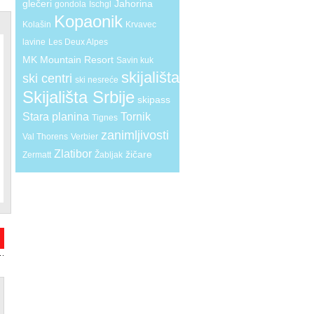
glečeri
Jahorina
gondola
Ischgl
Kopaonik
Kolašin
Krvavec
lavine
Les Deux Alpes
MK Mountain Resort
Savin kuk
skijališta
ski centri
ski nesreće
Skijališta Srbije
skipass
Stara planina
Tornik
Tignes
zanimljivosti
Val Thorens
Verbier
Zlatibor
žičare
Zermatt
Žabljak