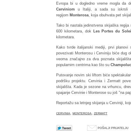
Evropa bi u dogledno vreme mogla da dob
Cerviniom
u Italiji, a sada su iskrsli
regijom
Monterosa
, koja obuhvata pet skijal
Tako bi nastala jedinstvena skijaška regij
600 kilometara, dok
Les Portes du Solei
kilometara.
Kako tvrde italijanski mediji, prvi planov
povezivati Monterosu i Cerviniju biće dug 
veoma značajno za dva poznata skijališta
popularnim centrima kao što su
Champolu
Putovanje novim ski liftom biće spektakula
podršku projektu. Cervinia i Zermatt pove
skijališta. Kada je sezone na vrhuncu, dnev
spajanje Cervinie i Monterose su još "na pap
Reportažu sa letnjeg skijanja u Cerviniji, k
,
,
CERVINIA
MONTEROSA
ZERMATT
POŠALJI PRIJATELJU