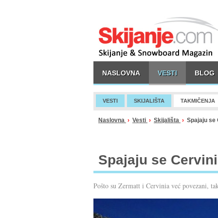
NASLOVNA
VESTI
BLOG
VESTI
SKIJALIŠTA
TAKMIČENJA
Naslovna
›
Vesti
›
Skijališta
›
Spajaju se 
Spajaju se Cervin
Pošto su Zermatt i Cervinia već povezani, tak