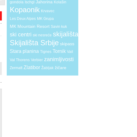
Jahorina
gondola
Ischgl
Kolašin
Kopaonik
Krvavec
Les Deux Alpes
MK Grupa
MK Mountain Resort
Savin kuk
skijališta
ski centri
ski nesreće
Skijališta Srbije
skipass
Stara planina
Tornik
Tignes
Vail
zanimljivosti
Val Thorens
Verbier
Zlatibor
žičare
Zermatt
Žabljak