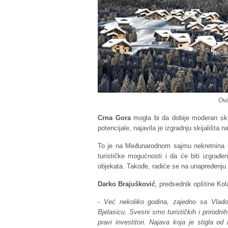
Ova
Crna Gora
mogla bi da dobije moderan sk
potencijale, najavila je izgradnju skijališta n
To je na Međunarodnom sajmu nekretnina
turističke mogućnosti i da će biti izgrađen
objekata. Takođe, radiće se na unapređenju p
Darko Brajušković
, predsednik opštine Ko
- Već nekoliko godina, zajedno sa Vlad
Bjelasicu. Svesni smo turističkih i prirodn
pravi investitori. Najava koja je stigla 