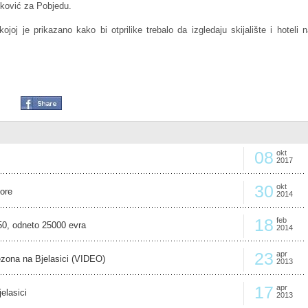
šković za Pobjedu.
joj je prikazano kako bi otprilike trebalo da izgledaju skijalište i hoteli 
08
okt
2017
30
okt
ore
2014
18
feb
450, odneto 25000 evra
2014
23
apr
zona na Bjelasici (VIDEO)
2013
17
apr
elasici
2013