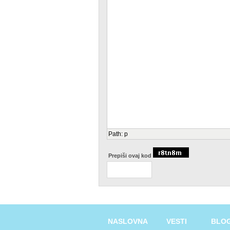
Path
:
p
Prepiši ovaj kod
NASLOVNA
VESTI
BLO