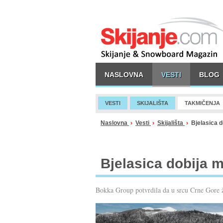
NASLOVNA
VESTI
BLOG
VESTI
SKIJALIŠTA
TAKMIČENJA
Naslovna
›
Vesti
›
Skijališta
›
Bjelasica do
Bjelasica dobija m
Bokka Group potvrdila da u srcu Crne Gore žel