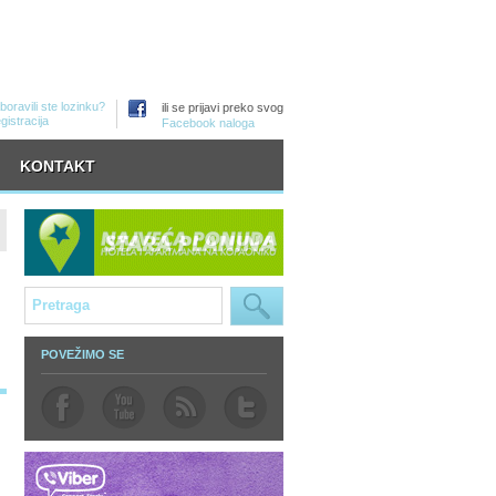
boravili ste lozinku?
ili se prijavi preko svog
gistracija
Facebook naloga
KONTAKT
POVEŽIMO SE