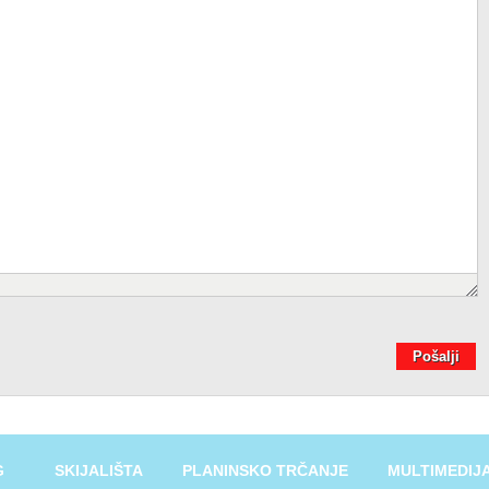
Pošalji
G
SKIJALIŠTA
PLANINSKO TRČANJE
MULTIMEDIJ