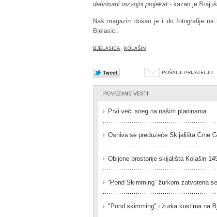
definisani razvojni projekat
- kazao je Braju
Naš magazin došao je i do fotografije na ko
Bjelasici.
,
BJELASICA
KOLAŠIN
POŠALJI PRIJATELJU
POVEZANE VESTI
Prvi veći sneg na našim planinama
Osniva se preduzeće Skijališta Crne G
Obijene prostorije skijališta Kolašin 1
“Pond Skimming” žurkom zatvorena se
"Pond skimming" i žurka kostima na Bj