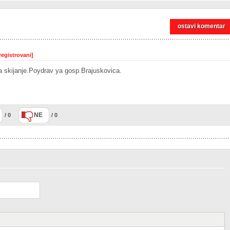
ostavi komentar
registrovani]
skijanje.Poydrav ya gosp.Brajuskovica.
NE
/ 0
/ 0