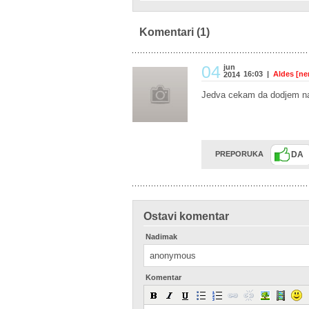
Komentari
(1)
04
jun
16:03 |
Aldes [ne
2014
Jedva cekam da dodjem na 
PREPORUKA
DA
Ostavi komentar
Nadimak
Komentar