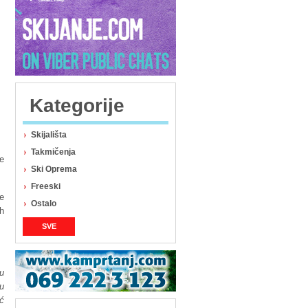
Kategorije
Skijališta
Takmičenja
ke
Ski Oprema
Freeski
e
Ostalo
ih
SVE
u
đu
ć