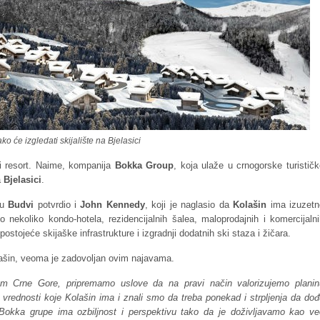
ko će izgledati skijalište na Bjelasici
i resort. Naime, kompanija
Bokka Group
, koja ulaže u crnogorske turistič
a
Bjelasici
.
 u
Budvi
potvrdio i
John Kennedy
, koji je naglasio da
Kolašin
ima izuzetn
o nekoliko kondo-hotela, rezidencijalnih šalea, maloprodajnih i komercijaln
ostojeće skijaške infrastrukture i izgradnji dodatnih ski staza i žičara.
lašin, veoma je zadovoljan ovim najavama.
om Crne Gore, pripremamo uslove da na pravi način valorizujemo planin
ih vrednosti koje Kolašin ima i znali smo da treba ponekad i strpljenja da do
od Bokka grupe ima ozbiljnost i perspektivu tako da je doživljavamo kao ve