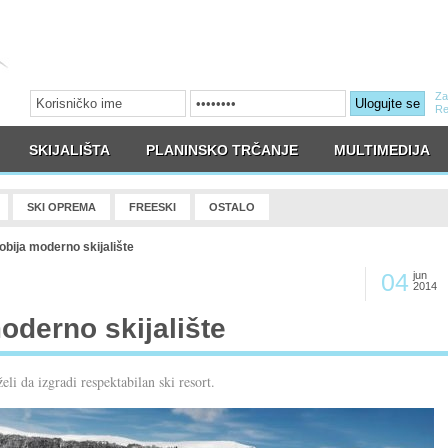
Za
Ulogujte se
Re
SKIJALIŠTA
PLANINSKO TRČANJE
MULTIMEDIJA
SKI OPREMA
FREESKI
OSTALO
bija moderno skijalište
04
jun
2014
oderno skijalište
i da izgradi respektabilan ski resort.