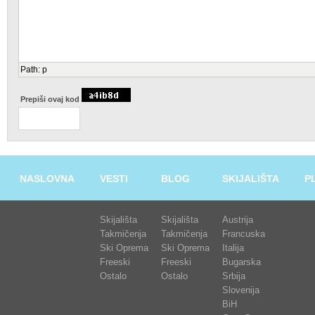
Path
:
p
Prepiši ovaj kod
NASLOVNA
VESTI
BLOG
SKIJALIŠTA
P
Skijališta
Skijališta
Austrija
Takmičenja
Takmičenja
Francuska
Ski Oprema
Ski Oprema
Italija
Freeski
Freeski
Bugarska
Ostalo
Ostalo
Srbija
Slovenija
BiH