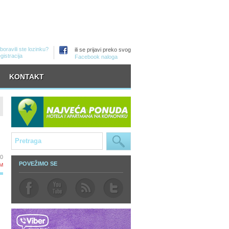
boravili ste lozinku?
ili se prijavi preko svog
gistracija
Facebook naloga
KONTAKT
30
POVEŽIMO SE
M