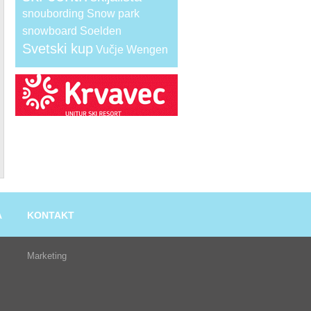
snoubording
Snow park
snowboard
Soelden
Svetski kup
Vučje
Wengen
A
KONTAKT
Marketing