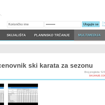
Za
Ulogujte se
Re
SKIJALIŠTA
PLANINSKO TRČANJE
MULTIMEDIJA
- cenovnik ski karata za sezonu
Broj pregleda: 52
SKIJANJE.CO