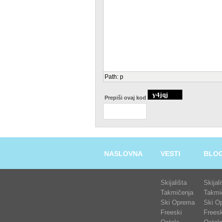
Path
:
p
Prepiši ovaj kod
NASLOVNA
VESTI
BLO
Skijališta
Skijal
Takmičenja
Takmi
Ski Oprema
Ski O
Freeski
Freesk