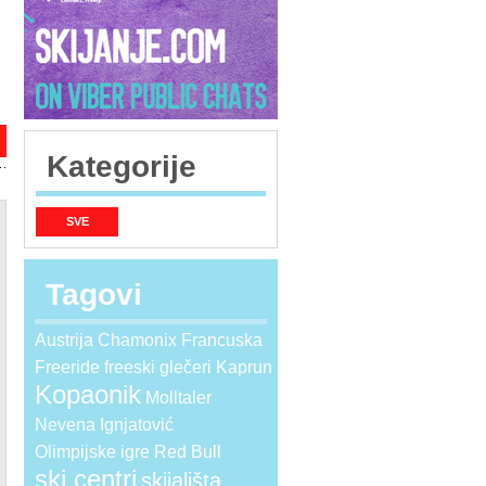
Kategorije
SVE
Tagovi
Austrija
Chamonix
Francuska
Freeride
freeski
glečeri
Kaprun
Kopaonik
Molltaler
Nevena Ignjatović
Olimpijske igre
Red Bull
ski centri
skijališta