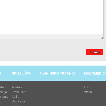
Pošalji
G
SKIJALIŠTA
PLANINSKO TRČANJE
MULTIMEDIJ
išta
Austrija
Foto
čenja
Francuska
Video
prema
Italija
i
Bugarska