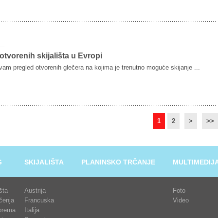
otvorenih skijališta u Evropi
am pregled otvorenih glečera na kojima je trenutno moguće skijanje ...
1
2
>
>>
G
SKIJALIŠTA
PLANINSKO TRČANJE
MULTIMEDIJ
išta
Austrija
Foto
čenja
Francuska
Video
prema
Italija