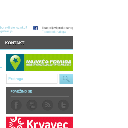
boravili ste lozinku?
ili se prijavi preko svog
gistracija
Facebook naloga
KONTAKT
POVEŽIMO SE