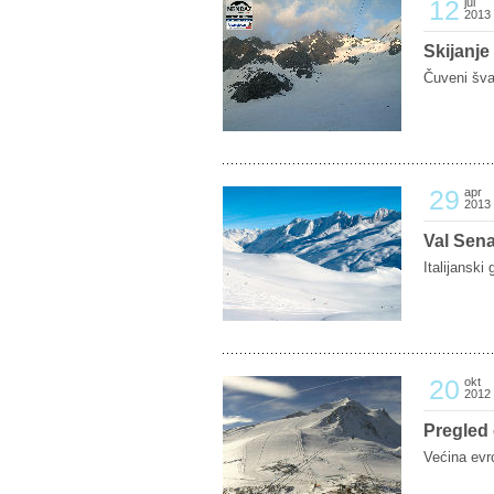
12
jul
2013
Skijanje
Čuveni šva
29
apr
2013
Val Sena
Italijanski
20
okt
2012
Pregled 
Većina evro