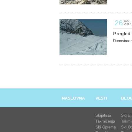
26
sep
2012
Pregled 
Donosimo v
NASLOVNA
VESTI
BLO
Skijališta
Skijal
Takmičenja
Takmi
Ski Oprema
Ski O