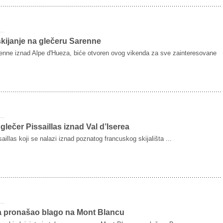
kijanje na glečeru Sarenne
enne iznad Alpe d'Hueza, biće otvoren ovog vikenda za sve zainteresovane
glečer Pissaillas iznad Val d’Iserea
aillas koji se nalazi iznad poznatog francuskog skijališta ...
ta pronašao blago na Mont Blancu