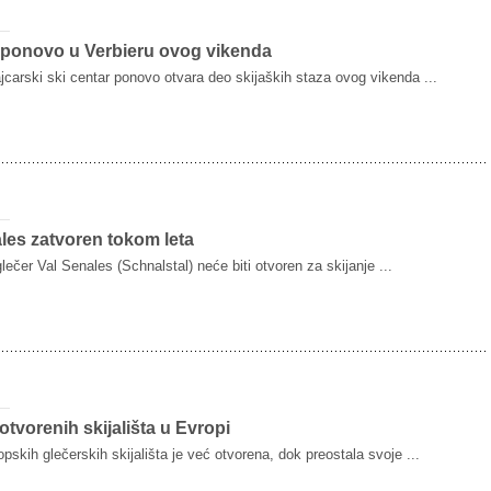
 ponovo u Verbieru ovog vikenda
jcarski ski centar ponovo otvara deo skijaških staza ovog vikenda ...
les zatvoren tokom leta
 glečer Val Senales (Schnalstal) neće biti otvoren za skijanje ...
otvorenih skijališta u Evropi
pskih glečerskih skijališta je već otvorena, dok preostala svoje ...