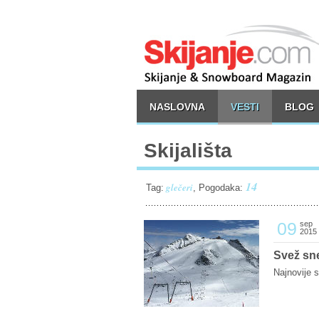
NASLOVNA
VESTI
BLOG
Skijališta
14
glečeri
Tag:
, Pogodaka:
09
sep
2015
Svež sn
Najnovije 