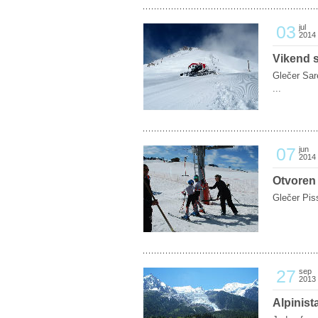
03
jul
2014
Vikend s
Glečer Sar
...
07
jun
2014
Otvoren 
Glečer Piss
27
sep
2013
Alpinis