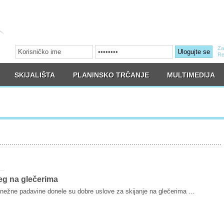
Za
Ulogujte se
Re
SKIJALIŠTA
PLANINSKO TRČANJE
MULTIMEDIJA
eg na glečerima
snežne padavine donele su dobre uslove za skijanje na glečerima ...