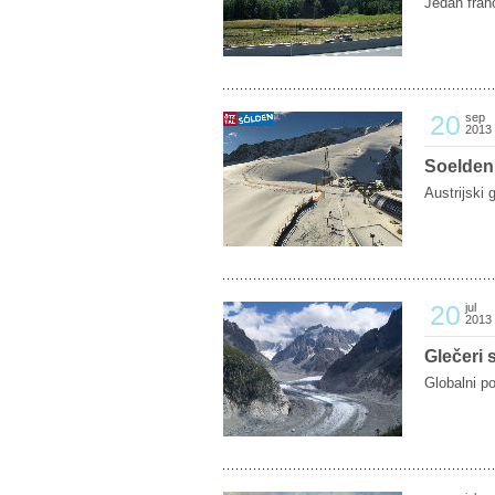
Jedan fran
20
sep
2013
Soelden
Austrijski 
20
jul
2013
Glečeri 
Globalni po