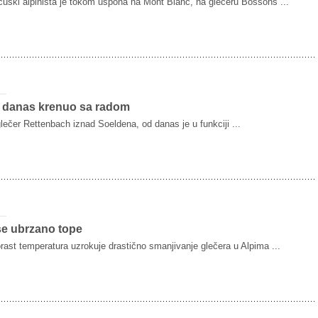
cuski alpinista je tokom uspona na Mont Blanc, na glečeru Bossons ...
 danas krenuo sa radom
glečer Rettenbach iznad Soeldena, od danas je u funkciji ...
se ubrzano tope
rast temperatura uzrokuje drastično smanjivanje glečera u Alpima ...