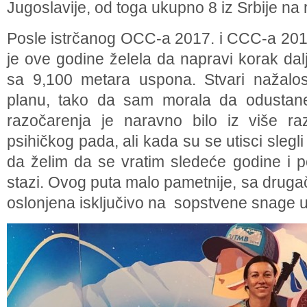
Jugoslavije, od toga ukupno 8 iz Srbije na r
Posle istrčanog OCC-a 2017. i CCC-a 2018
je ove godine želela da napravi korak da
sa 9,100 metara uspona. Stvari nažalos
planu, tako da sam morala da odustan
razočarenja je naravno bilo iz više r
psihičkog pada, ali kada su se utisci slegl
da želim da se vratim sledeće godine i 
stazi. Ovog puta malo pametnije, sa drugač
oslonjena isključivo na sopstvene snage 