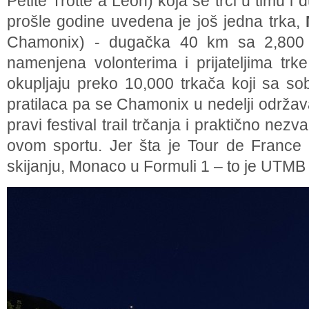
Petite Trotte a Leon) koja se trči u timu 
prošle godine uvedena je još jedna trka,
Chamonix) - dugačka 40 km sa 2,800
namenjena volonterima i prijateljima trk
okupljaju preko 10,000 trkača koji sa so
pratilaca pa se Chamonix u nedelji održav
pravi festival trail trčanja i praktično ne
ovom sportu. Jer šta je Tour de France u
skijanju, Monaco u Formuli 1 – to je UTMB u