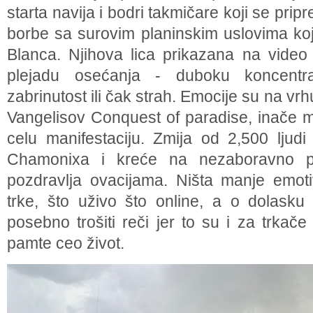
starta navija i bodri takmičare koji se prip
borbe sa surovim planinskim uslovima koj
Blanca. Njihova lica prikazana na video 
plejadu osećanja - duboku koncentrac
zabrinutost ili čak strah. Emocije su na vr
Vangelisov Conquest of paradise, inače 
celu manifestaciju. Zmija od 2,500 ljudi
Chamonixa i kreće na nezaboravno pu
pozdravlja ovacijama. Ništa manje emoti
trke, što uživo što online, a o dolasku 
posebno trošiti reči jer to su i za trkače
pamte ceo život.