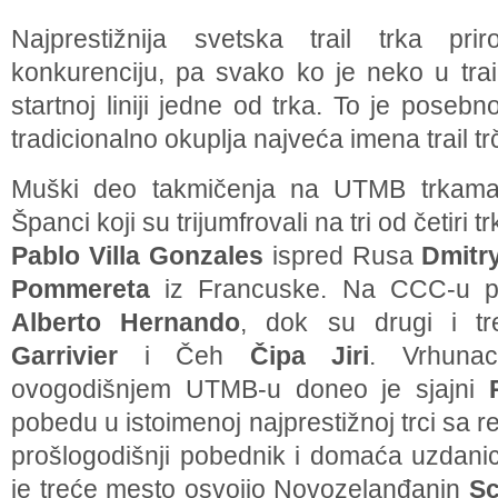
Najprestižnija svetska trail trka pri
konkurenciju, pa svako ko je neko u trai
startnoj liniji jedne od trka. To je pose
tradicionalno okuplja najveća imena trail tr
Muški deo takmičenja na UTMB trkama 
Španci koji su trijumfrovali na tri od četiri 
Pablo Villa Gonzales
ispred Rusa
Dmitr
Pommereta
iz Francuske. Na CCC-u prv
Alberto Hernando
, dok su drugi i tr
Garrivier
i Čeh
Čipa Jiri
. Vrhuna
ovogodišnjem UTMB-u doneo je sjajni
pobedu u istoimenoj najprestižnoj trci sa r
prošlogodišnji pobednik i domaća uzdan
je treće mesto osvojio Novozelanđanin
Sc