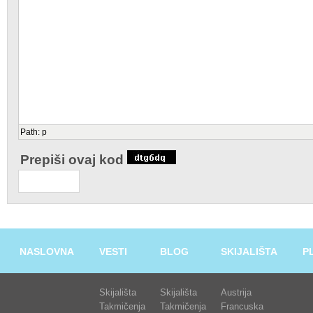
Path
:
p
Prepiši ovaj kod
NASLOVNA
VESTI
BLOG
SKIJALIŠTA
P
Skijališta
Skijališta
Austrija
Takmičenja
Takmičenja
Francuska