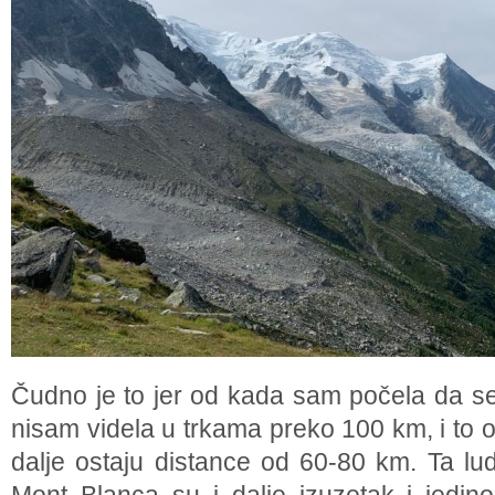
Čudno je to jer od kada sam počela da se
nisam videla u trkama preko 100 km, i to os
dalje ostaju distance od 60-80 km. Ta lud