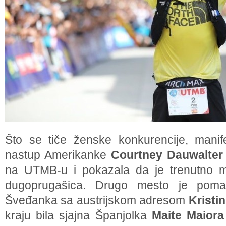
Što se tiče ženske konkurencije, manifes
nastup Amerikanke
Courtney Dauwalter
na UTMB-u i pokazala da je trenutno mo
dugoprugašica. Drugo mesto je pomal
Šveđanka sa austrijskom adresom
Kristi
kraju bila sjajna Španjolka
Maite Maiora