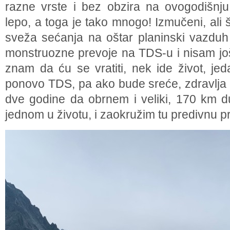
razne vrste i bez obzira na ovogodišn
lepo, a toga je tako mnogo! Izmučeni, ali
sveža sećanja na oštar planinski vazduh 
monstruozne prevoje na TDS-u i nisam još
znam da ću se vratiti, nek ide život, je
ponovo TDS, pa ako bude sreće, zdravlja i
dve godine da obrnem i veliki, 170 km 
jednom u životu, i zaokružim tu predivnu pr