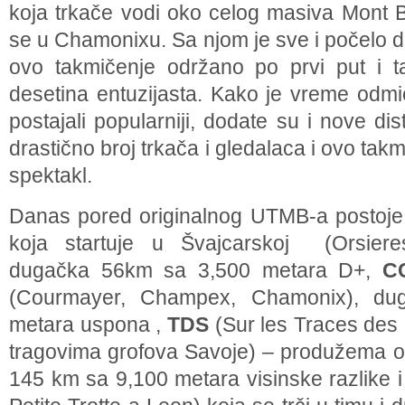
koja trkače vodi oko celog masiva Mont B
se u Chamonixu. Sa njom je sve i počelo 
ovo takmičenje održano po prvi put i t
desetina entuzijasta. Kako je vreme odmic
postajali popularniji, dodate su i nove dis
drastično broj trkača i gledalaca i ovo takm
spektakl.
Danas pored originalnog UTMB-a postoje j
koja startuje u Švajcarskoj (Orsier
dugačka 56km sa 3,500 metara D+,
C
(Courmayer, Champex, Chamonix), d
metara uspona ,
TDS
(Sur les Traces des
tragovima grofova Savoje) – produžema od
145 km sa 9,100 metara visinske razlike i