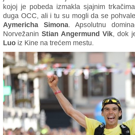
kojoj je pobeda izmakla sjajnim trkačima
duga OCC, ali i tu su mogli da se pohva
Aymericha Simona
. Apsolutnu domina
Norvežanin
Stian Angermund Vik
, dok 
Luo
iz Kine na trećem mestu.