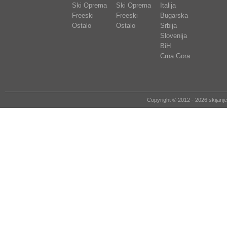
Ski Oprema
Ski Oprema
Italija
Freeski
Freeski
Bugarska
Ostalo
Ostalo
Srbija
Slovenija
BiH
Crna Gora
Copyright © 2012 - 2026 skija