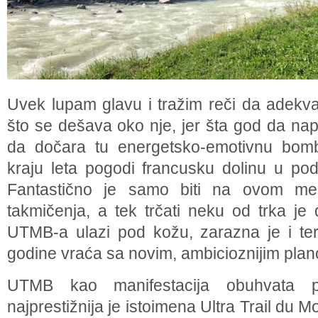
Uvek lupam glavu i tražim reči da adekva
što se dešava oko nje, jer šta god da na
da dočara tu energetsko-emotivnu bomb
kraju leta pogodi francusku dolinu u pod
Fantastično je samo biti na ovom me
takmičenja, a tek trčati neku od trka je 
UTMB-a ulazi pod kožu, zarazna je i te
godine vraća sa novim, ambicioznijim pla
UTMB kao manifestacija obuhvata pe
najprestižnija je istoimena Ultra Trail du