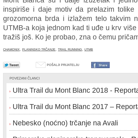
Mont Blanca su i dalje izuzetak i jedi
inspiriše i daje motiv da prelazim tolike
grozomorna brda i izlažem telo takvim n
UTMB-a koja jednom kad ti uđe u krv više n
tražiš još. Ko je probao, zna o čemu priča
,
,
,
CHAMONIX
PLANINSKO TRČANJE
TRAIL RUNNING
UTMB
POŠALJI PRIJATELJU
POVEZANI ČLANCI
Ultra Trail du Mont Blanc 2018 - Report
Ultra Trail du Mont Blanc 2017 – Repor
Nebesko (noćno) trčanje na Avali