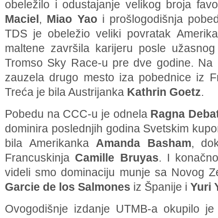
obeležilo i odustajanje velikog broja fav
Maciel
,
Miao Yao
i prošlogodišnja pobe
TDS je obeležio veliki povratak Ameri
maltene završila karijeru posle užasnog
Tromso Sky Race-u pre dve godine. Na iz
zauzela drugo mesto iza pobednice iz 
Treća je bila Austrijanka
Kathrin Goetz
.
Pobedu na CCC-u je odnela
Ragna Deba
dominira poslednjih godina Svetskim kupo
bila Amerikanka
Amanda Basham
, do
Francuskinja
Camille Bruyas
. I konačn
videli smo dominaciju munje sa Novog 
Garcie de los Salmones
iz Španije i
Yuri
Ovogodišnje izdanje UTMB-a okupilo je i