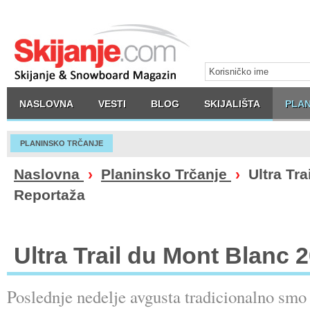
NASLOVNA
VESTI
BLOG
SKIJALIŠTA
PLAN
PLANINSKO TRČANJE
Naslovna
›
Planinsko Trčanje
›
Ultra Tra
Reportaža
Ultra Trail du Mont Blanc 
Poslednje nedelje avgusta tradicionalno smo 