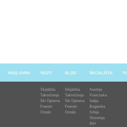
NASLOVNA
VESTI
BLOG
SKIJALIŠTA
P
Skijališta
Skijališta
Austrija
Takmičenja
Takmičenja
Francuska
Ski Oprema
Ski Oprema
Italija
Freeski
Freeski
Bugarska
Ostalo
Ostalo
Srbija
Slovenija
BiH