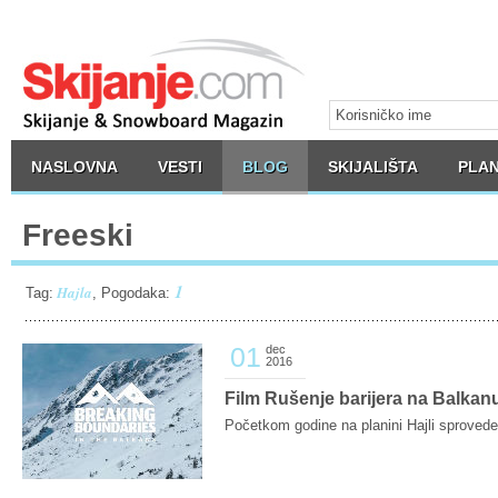
NASLOVNA
VESTI
BLOG
SKIJALIŠTA
PLAN
Freeski
1
Hajla
Tag:
, Pogodaka:
01
dec
2016
Film Rušenje barijera na Balkanu
Početkom godine na planini Hajli sproveden 