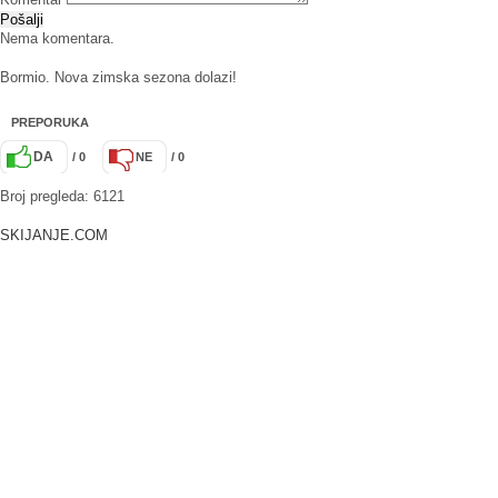
Pošalji
Nema komentara.
Bormio. Nova zimska sezona dolazi!
PREPORUKA
DA
/ 0
NE
/ 0
Broj pregleda: 6121
SKIJANJE.COM