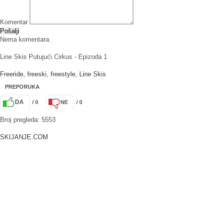
Komentar
Pošalji
Nema komentara.
Line Skis Putujući Cirkus - Epizoda 1
Freeride
,
freeski
,
freestyle
,
Line Skis
PREPORUKA
DA
/ 0
NE
/ 0
Broj pregleda: 5553
SKIJANJE.COM