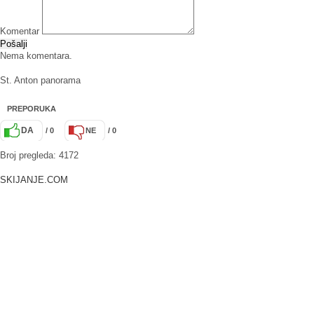
Komentar
Pošalji
Nema komentara.
St. Anton panorama
PREPORUKA
DA
/ 0
NE
/ 0
Broj pregleda: 4172
SKIJANJE.COM