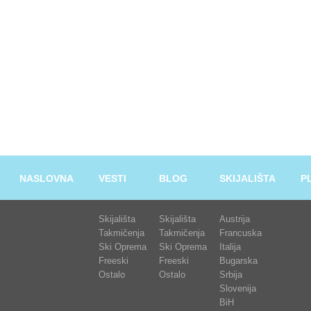
NASLOVNA
VESTI
BLOG
SKIJALIŠTA
P
Skijališta
Skijališta
Austrija
Takmičenja
Takmičenja
Francuska
Ski Oprema
Ski Oprema
Italija
Freeski
Freeski
Bugarska
Ostalo
Ostalo
Srbija
Slovenija
BiH